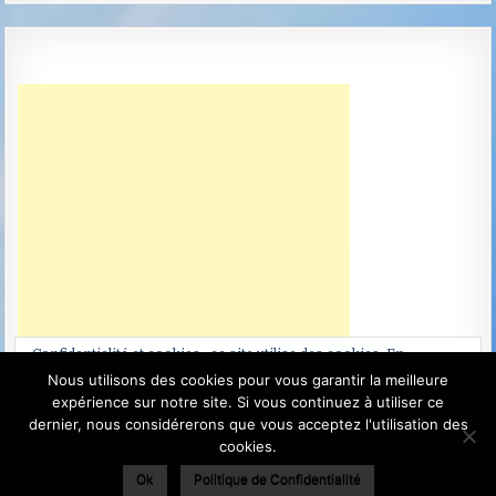
Confidentialité et cookies : ce site utilise des cookies. En
continuant à utiliser ce site Web, vous acceptez leur utilisation.
Nous utilisons des cookies pour vous garantir la meilleure
expérience sur notre site. Si vous continuez à utiliser ce
Pour en savoir plus, notamment sur la façon de contrôler les
dernier, nous considérerons que vous acceptez l'utilisation des
cookies, consultez :
Politique relative aux cookies
cookies.
Ok
Politique de Confidentialité
Terra Projects Anciennement La Terre du Futur - Copyright ©