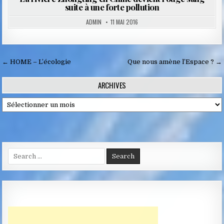
suite à une forte pollution
ADMIN
11 MAI 2016
Navigation
← HOME – L’écologie
Que nous amène l’Espace ? →
de
ARCHIVES
l’article
Archives
Search
for: