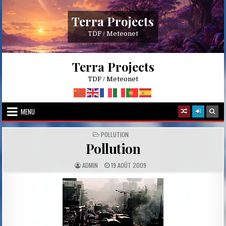
Skip
to
Terra Projects
content
TDF / Meteonet
Terra Projects
TDF / Meteonet
MENU
POSTED
POLLUTION
IN
Pollution
A
P
ADMIN
19 AOÛT 2009
U
U
T
B
H
L
O
I
R
S
:
H
E
D
D
A