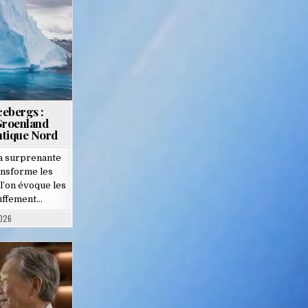
cebergs :
Groenland
ntique Nord
la surprenante
ansforme les
l’on évoque les
uffement…
2026