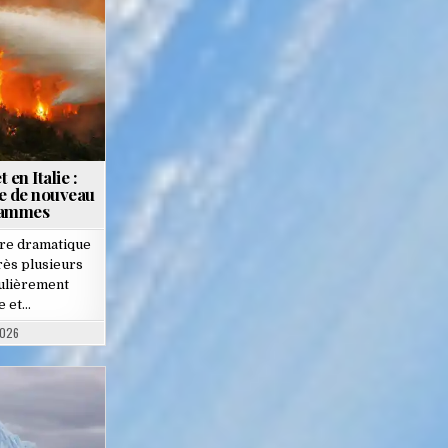
en Italie :
e de nouveau
flammes
ure dramatique
rès plusieurs
culièrement
e et…
2026