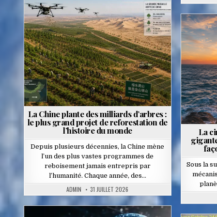
Posted
in
La Chine plante des milliards d’arbres :
le plus grand projet de reforestation de
l’histoire du monde
La ci
gigant
Depuis plusieurs décennies, la Chine mène
faç
l’un des plus vastes programmes de
Sous la s
reboisement jamais entrepris par
mécanis
l’humanité. Chaque année, des…
planè
ADMIN
31 JUILLET 2026