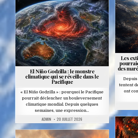
in
Posted
in
Les ext
pourrai
des maré
El Niño Godzilla : le monstre
climatique qui se réveille dans le
Depuis 
Pacifique
tentent 
ont con
« El Niño Godzilla » : pourquoi le Pacifique
pourrait déclencher un bouleversement
climatique mondial. Depuis quelques
semaines, une expression…
ADMIN
20 JUILLET 2026