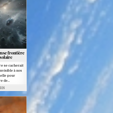
nse frontière
solaire
re se cacherait
nvisible à nos
elle pour
re de…
2026