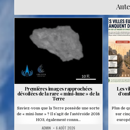
Aute
Posted
in
Premières images rapprochées
Les v
dévoilées de la rare « mini-lune » de la
d’omb
Terre
Saviez-vous que la Terre possède une sorte
Plus de qu
de « mini-lune » ? Il s’agit de l’astéroïde 2016
sur cin
HO3, également connu…
europé
ADMIN
6 AOÛT 2026