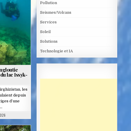
Pollution
Seismes/Volcans
Services
Soleil
Solutions
Technologie et IA
ngloutie
du lac Issyk-
ghizistan, les
ulaient depuis
tiges d’une
é…
2026