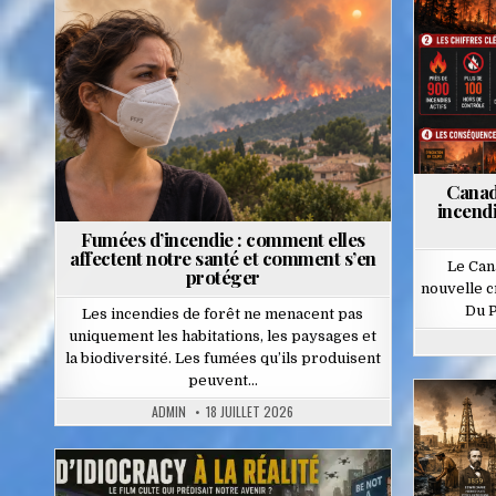
Posted
in
Canad
incendi
Fumées d’incendie : comment elles
affectent notre santé et comment s’en
Le Can
protéger
nouvelle c
Du P
Les incendies de forêt ne menacent pas
uniquement les habitations, les paysages et
la biodiversité. Les fumées qu’ils produisent
peuvent…
ADMIN
18 JUILLET 2026