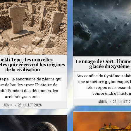
Posted
Posted
in
in
ekli Tepe : les nouvelles
Le nuage de Oort : l’imme
es qui réécrivent les origines
glacée du Système 
de la civilisation
Aux confins du Système solai
Tepe : le sanctuaire de pierre qui
une structure gigantesque, i
ue de bouleverser l’histoire de
télescopes mais essenti
nité Pendant des décennies, les
comprendre l’histoi
archéologues ont…
ADMIN
23 JUILLET 
ADMIN
25 JUILLET 2026
Posted
ted