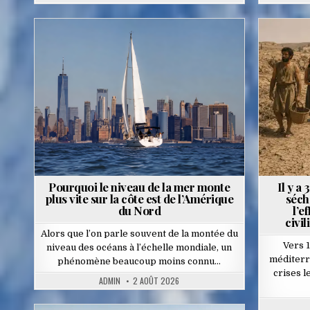
Posted
P
in
i
Pourquoi le niveau de la mer monte
Il y a
plus vite sur la côte est de l’Amérique
séch
du Nord
l’e
civil
Alors que l’on parle souvent de la montée du
Vers 
niveau des océans à l’échelle mondiale, un
méditerr
phénomène beaucoup moins connu…
crises l
ADMIN
2 AOÛT 2026