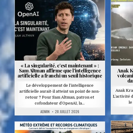
Posted
in
« La singularité, c’est maintenant » :
Sam Altman affirme que l’intelligence
Anak Kr
artificielle a franchi un seuil historique
volcan
da
Le développement de l’intelligence
Anak Krak
artificielle aurait-il atteint un point de non-
L’activité
retour ? Pour Sam Altman, patron et
le
cofondateur d’OpenAI, la…
ADMIN
28 JUILLET 2026