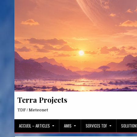
Skip
to
content
Terra Projects
TDF / Meteonet
ACCUEIL – ARTICLES
AMIS
SERVICES TDF
SOLUTION