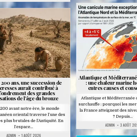
Posted
osted
in
n
Atlantique et Méditerrané
 3 200 ans, une succession de
: une chaleur marine 
eresses aurait contribué à
entres causes et con
ffondrement des grandes
isations de l’âge du bronze
Atlantique et Méditerranée 
surchauffe : pourquoi les mer
1200 avant notre ère, le monde
la France atteignent des nive
anéen oriental traverse l’une des
? Depuis…
es plus brutales de l’Antiquité. En
ADMIN
3 AOÛT 20
l’espace…
ADMIN
1 AOÛT 2026