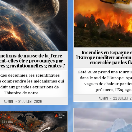
in
Incendies en Espagne et 
inctions de masse de la Terre
l’Europe méditerranéenn
ent-elles être provoquées par
encerclée par les 
es gravitationnelles géantes ?
L’été 2026 prend une tourn
des décennies, les scientifiques
dans le sud de l’Europe. Ap
de comprendre les mécanismes qui
vagues de chaleur parti
duit aux grandes extinctions de
précoces, l’Espagn
l’histoire de notre…
ADMIN
22 JUILLET 
ADMIN
21 JUILLET 2026
Posted
Posted
in
in