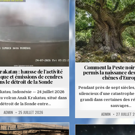
Posted
Posted
in
in
Comment la Peste noire
akatau : hausse de l’activité
permis la naissance des
ique et émissions de cendres
chênes d’Euro
ns le détroit de la Sonde
Pendant près de sept siècles,
atau, Indonésie — 24 juillet 2026
silencieux d’une catastrophe
 du volcan Anak Krakatau, situé dans
grandi dans certaines des ré
 détroit de la Sonde entre…
sauvages…
ADMIN
25 JUILLET 2026
ADMIN
27 JUILLET 