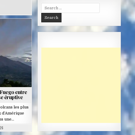
Search
for:
 Fuego entre
e éruptive
volcans les plus
ux d’Amérique
ans une…
26