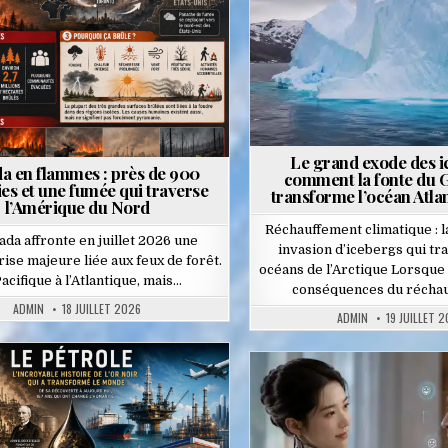
Le grand exode des i
a en flammes : près de 900
comment la fonte du 
es et une fumée qui traverse
transforme l’océan Atla
l’Amérique du Nord
Réchauffement climatique : 
ada affronte en juillet 2026 une
invasion d’icebergs qui tr
rise majeure liée aux feux de forêt.
océans de l’Arctique Lorsque 
acifique à l’Atlantique, mais…
conséquences du récha
ADMIN
18 JUILLET 2026
ADMIN
19 JUILLET 
Posted
Posted
in
in