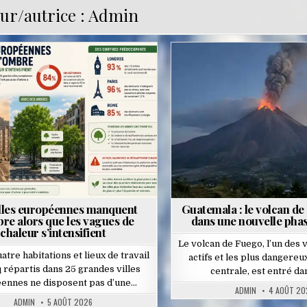
ur/autrice :
Admin
Posted
Posted
in
in
illes européennes manquent
Guatemala : le volcan de
re alors que les vagues de
dans une nouvelle phas
chaleur s’intensifient
Le volcan de Fuego, l’un des 
atre habitations et lieux de travail
actifs et les plus dangere
q répartis dans 25 grandes villes
centrale, est entré d
ennes ne disposent pas d’une…
ADMIN
4 AOÛT 20
ADMIN
5 AOÛT 2026