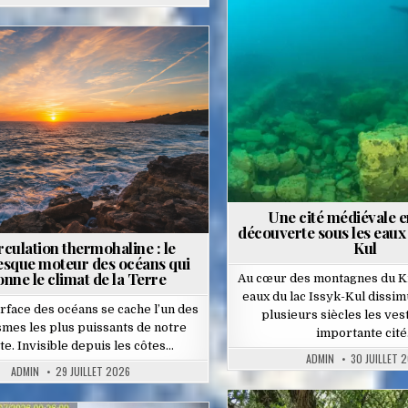
Posted
in
Posted
in
Une cité médiévale e
découverte sous les eaux 
rculation thermohaline : le
Kul
esque moteur des océans qui
onne le climat de la Terre
Au cœur des montagnes du Kir
eaux du lac Issyk-Kul dissim
urface des océans se cache l’un des
plusieurs siècles les ves
mes les plus puissants de notre
importante cit
te. Invisible depuis les côtes…
ADMIN
30 JUILLET 
ADMIN
29 JUILLET 2026