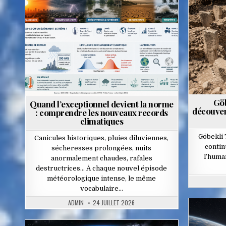
Posted
in
Göb
Quand l’exceptionnel devient la norme
découvert
: comprendre les nouveaux records
climatiques
Göbekli 
Canicules historiques, pluies diluviennes,
contin
sécheresses prolongées, nuits
l’huma
anormalement chaudes, rafales
destructrices… À chaque nouvel épisode
météorologique intense, le même
vocabulaire…
ADMIN
24 JUILLET 2026
Pos