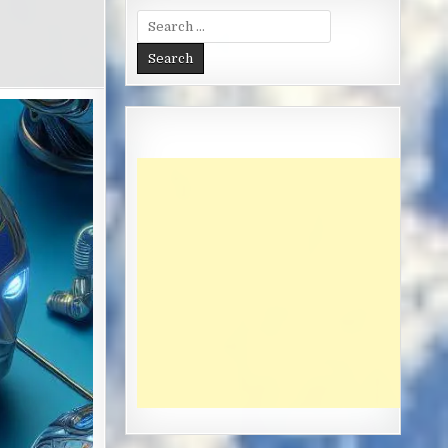
Search
for: