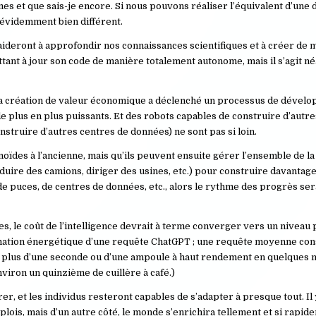
es et que sais-je encore. Si nous pouvons réaliser l’équivalent d’une
 évidemment bien différent.
ideront à approfondir nos connaissances scientifiques et à créer de 
ettant à jour son code de manière totalement autonome, mais il s’agit 
La création de valeur économique a déclenché un processus de dével
e plus en plus puissants. Et des robots capables de construire d’autres
struire d’autres centres de données) ne sont pas si loin.
oïdes à l’ancienne, mais qu’ils peuvent ensuite gérer l’ensemble de la
uire des camions, diriger des usines, etc.) pour construire davantage
 de puces, de centres de données, etc., alors le rythme des progrès s
s, le coût de l’intelligence devrait à terme converger vers un niveau
nsommation énergétique d’une requête ChatGPT ; une requête moyenne c
eu plus d’une seconde ou d’une ampoule à haut rendement en quelques m
iron un quinzième de cuillère à café.)
, et les individus resteront capables de s’adapter à presque tout. Il 
mplois, mais d’un autre côté, le monde s’enrichira tellement et si rapi