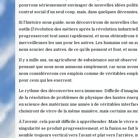
pourrons sérieusement envisager de nouvelles idées polit
contrat social d’un seul coup, mais, dans quelques décennies
Si l’histoire nous guide, nous découvrirons de nouvelles ch
outils (l’évolution des métiers après la révolution industri
progresseront tout aussi rapidement, et nous obtiendrons t
merveilleuses les uns pour les autres. Les humains ont un 
nous soucier des autres, de ce qu’ils pensent et font, et no
Il y a mille ans, un agriculteur de subsistance aurait observ
pensant que nous nous amusons simplement, car nous avons d
nous considérerons ces emplois comme de véritables emplois 
pour ceux qui les exercent.
Le rythme des découvertes sera immense. Difficile d’imagin
de la résolution de problèmes de physique des hautes énergi
en science des matériaux une année à de véritables interfac
choisiront de vivre de la même manière, mais certains au m
À l’avenir, cela paraît difficile à appréhender. Mais le vivr
singularité se produit progressivement, et la fusion se fait
semble toujours vertical vers l’avant et plat vers l’arrière,