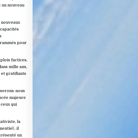
s un nouveau
de nouveaux
 capacités
s
rogrammés pour
plois factices,
ans mille ans,
et gratifiants
asserons-nous
ancée majeure
 ceux qui
tiviste, la
ntiel ; il
eprésenté un