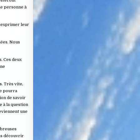
esteront
une personne à
d’exprimer leur
dées. Nous
s. Ces deux
nne
. Très vite,
le pourra
ion de savoir
 à la question
deviennent une
ombreuses
ons découvrir