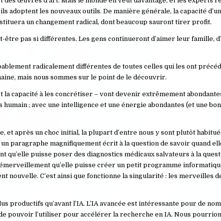
t des œuvres d’art. Mais le monde en veut davantage, et les experts r
ils adoptent les nouveaux outils. De manière générale, la capacité d’
ituera un changement radical, dont beaucoup sauront tirer profit.
t-être pas si différentes. Les gens continueront d’aimer leur famille, 
bablement radicalement différentes de toutes celles qui les ont précé
aine, mais nous sommes sur le point de le découvrir.
s et la capacité à les concrétiser – vont devenir extrêmement abondante
 humain ; avec une intelligence et une énergie abondantes (et une bo
et après un choc initial, la plupart d’entre nous y sont plutôt habitués
un paragraphe magnifiquement écrit à la question de savoir quand el
t qu’elle puisse poser des diagnostics médicaux salvateurs à la quest
émerveillement qu’elle puisse créer un petit programme informatique
 nouvelle. C’est ainsi que fonctionne la singularité : les merveilles 
s plus productifs qu’avant l’IA. L’IA avancée est intéressante pour de n
it de pouvoir l’utiliser pour accélérer la recherche en IA. Nous pourri