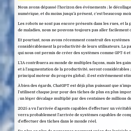
Nous avons dépassé l’horizon des événements ; le décollage
numérique, et du moins jusqu’à présent, c’est beaucoup moins
Les robots ne sont pas encore présents dans les rues, et la 
de maladies, nous ne pouvons toujours pas aller facilement d
Et pourtant, nous avons récemment construit des systèmes pl
considérablement la productivité de leurs utilisateurs. La pa
qui nous ont permis de créer des systèmes comme GPT-4 et o
L’IA contribuera au monde de multiples façons, mais les gains
et à l’augmentation de la productivité, seront considérables ;
principal moteur du progrès global ; il est extrêmement sti
À bien des égards, ChatGPT est déjà plus puissant que n’imp
l’utilisent chaque jour pour des tâches de plus en plus impo
; un léger décalage multiplié par des centaines de millions 
2025 a vu l’arrivée d’agents capables d’effectuer un véritabl
verra probablement l’arrivée de systèmes capables de compr
d’effectuer des tâches dans le monde réel.