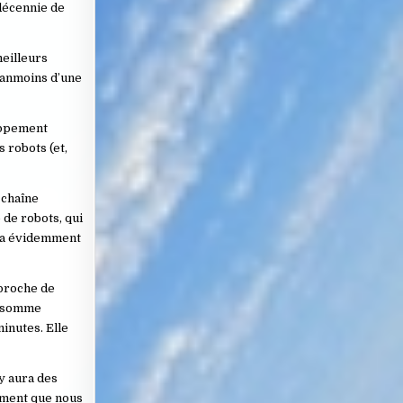
 décennie de
meilleurs
néanmoins d’une
oppement
 robots (et,
 chaîne
 de robots, qui
era évidemment
 proche de
onsomme
inutes. Elle
y aura des
dement que nous