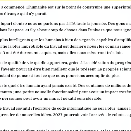
 a commencé. L’humanité est sur le point de construire une superinte
 étrange qu’il n’y paraît.
plupart d’entre nous ne parlons pas à l’IA toute la journée. Des gens 
ans l’espace, et il y a beaucoup de choses dans l’univers que nous ign
us intelligents que les humains à bien des égards, capables d’amplifi
rtie la plus improbable du travail est derrière nous ; les connaissance
3 ont été durement acquises, mais elles nous mèneront très loin.
 de qualité de vie qu’elle apportera, grâce à l’accélération du progrès
 l’avenir pourrait être bien meilleur que le présent. Le progrès scienti
mulant de penser à tout ce que nous pourrions accomplir de plus.
orte quel être humain ayant jamais existé. Des centaines de millions 
rtantes ; une petite nouvelle fonctionnalité peut avoir un impact extr
de personnes peut avoir un impact négatif considérable.
e travail cognitif ; l’écriture de code informatique ne sera plus jamais
endre de nouvelles idées. 2027 pourrait voir l’arrivée de robots ca