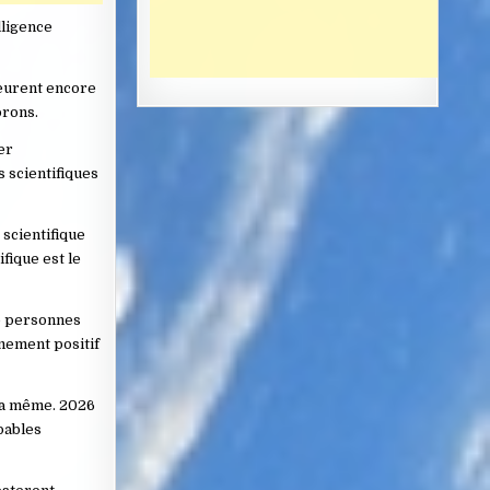
lligence
meurent encore
orons.
er
s scientifiques
 scientifique
fique est le
de personnes
êmement positif
 la même. 2026
pables