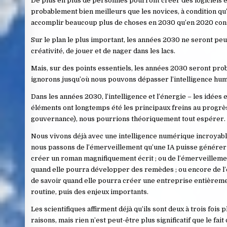
De plus en plus de personnes pourront créer des logiciels e
probablement bien meilleurs que les novices, à condition qu’
accomplir beaucoup plus de choses en 2030 qu’en 2020 const
Sur le plan le plus important, les années 2030 ne seront peu
créativité, de jouer et de nager dans les lacs.
Mais, sur des points essentiels, les années 2030 seront pro
ignorons jusqu’où nous pouvons dépasser l’intelligence hum
Dans les années 2030, l’intelligence et l’énergie – les idée
éléments ont longtemps été les principaux freins au progrès
gouvernance), nous pourrions théoriquement tout espérer.
Nous vivons déjà avec une intelligence numérique incroyable, 
nous passons de l’émerveillement qu’une IA puisse générer 
créer un roman magnifiquement écrit ; ou de l’émerveillemen
quand elle pourra développer des remèdes ; ou encore de l’
de savoir quand elle pourra créer une entreprise entièrement
routine, puis des enjeux importants.
Les scientifiques affirment déjà qu’ils sont deux à trois foi
raisons, mais rien n’est peut-être plus significatif que le fa