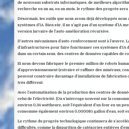
de nouveaux substrats informatiques, de meilleurs algorithm
recherche en un an, ou un mois, le rythme des progrès sera
Désormais, les outils que nous avons déjà développés nous a
systèmes d’IA. Bien sûr, il ne s’agit pas d’un système d’IA m
version larvaire de l’auto-amélioration récursive.
D’autres mécanismes d’auto-renforcement sont à l’œuvre. 
d’infrastructures pour faire fonctionner ces systèmes d’IA d
dans un certain sens, des centres de données capables de con
Si nous devons fabriquer le premier million de robots human
d’approvisionnement (extraire et raffiner des minéraux, cond
peuvent construire davantage d’installations de fabrication
très différent.
Avec l’automatisation de la production des centres de donnée
celui de l’électricité. (On s’interroge souvent sur la co
environ 0,34 wattheure, soit l’équivalent d’un four en un p
consomme également environ 0,000085 gallon d’eau, soit env
Le rythme du progrès technologique continuera de s’accélérer
difficultés, comme la disparition de catégories entières d’e