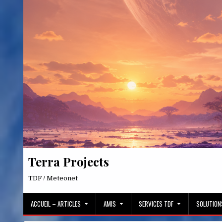
Skip
to
content
Terra Projects
TDF / Meteonet
ACCUEIL – ARTICLES
AMIS
SERVICES TDF
SOLUTION