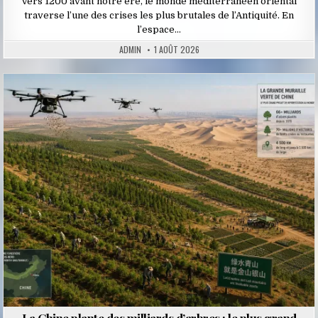
Vers 1200 avant notre ère, le monde méditerranéen oriental
traverse l’une des crises les plus brutales de l’Antiquité. En
l’espace…
ADMIN
1 AOÛT 2026
Posted
in