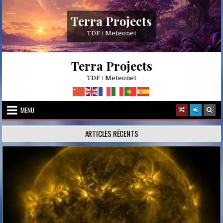
Skip
to
Terra Projects
content
TDF / Meteonet
Terra Projects
TDF / Meteonet
MENU
ARTICLES RÉCENTS
Posted
in