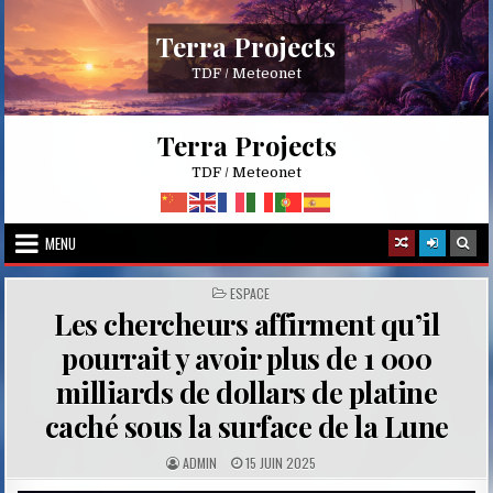
Skip
to
Terra Projects
content
TDF / Meteonet
Terra Projects
TDF / Meteonet
MENU
POSTED
ESPACE
IN
Les chercheurs affirment qu’il
pourrait y avoir plus de 1 000
milliards de dollars de platine
caché sous la surface de la Lune
A
P
ADMIN
15 JUIN 2025
U
U
T
B