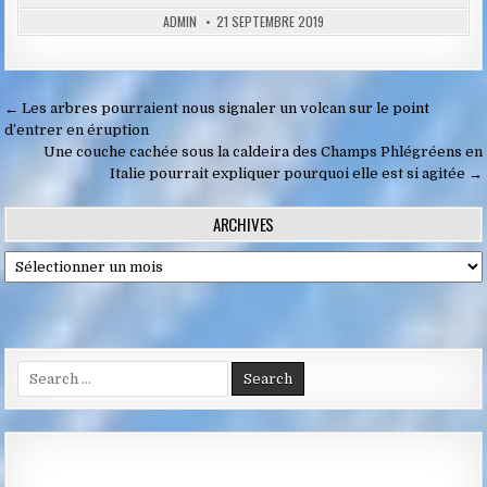
ADMIN
21 SEPTEMBRE 2019
Navigation
← Les arbres pourraient nous signaler un volcan sur le point
de
d’entrer en éruption
Une couche cachée sous la caldeira des Champs Phlégréens en
l’article
Italie pourrait expliquer pourquoi elle est si agitée →
ARCHIVES
Archives
Search
for: