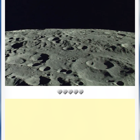
H
L
O
I
R
S
:
H
E
D
D
A
T
E
: