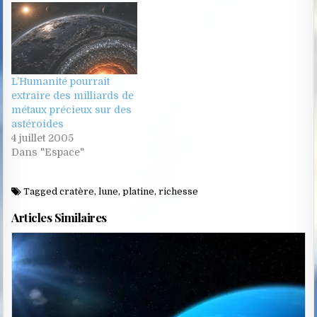
L’Humanité pourrait
extraire des milliards de
métaux précieux sur des
astéroides
4 juillet 2005
Dans "Espace"
Tagged
cratère
,
lune
,
platine
,
richesse
Articles Similaires
Posted
in