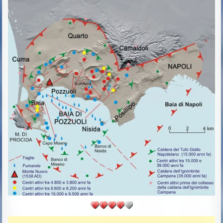
H
L
O
I
R
S
:
H
E
D
D
A
T
E
: