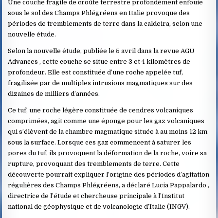
Une couche fragile de croûte terrestre profondément enfouie
sous le sol des Champs Phlégréens en Italie provoque des
périodes de tremblements de terre dans la caldeira, selon une
nouvelle étude.
Selon la nouvelle étude, publiée le 5 avril dans la revue AGU
Advances , cette couche se situe entre 3 et 4 kilomètres de
profondeur. Elle est constituée d’une roche appelée tuf,
fragilisée par de multiples intrusions magmatiques sur des
dizaines de milliers d’années.
Ce tuf, une roche légère constituée de cendres volcaniques
comprimées, agit comme une éponge pour les gaz volcaniques
qui s’élèvent de la chambre magmatique située à au moins 12 km
sous la surface. Lorsque ces gaz commencent à saturer les
pores du tuf, ils provoquent la déformation de la roche, voire sa
rupture, provoquant des tremblements de terre. Cette
découverte pourrait expliquer l’origine des périodes d’agitation
régulières des Champs Phlégréens, a déclaré Lucia Pappalardo ,
directrice de l’étude et chercheuse principale à l’Institut
national de géophysique et de volcanologie d’Italie (INGV).