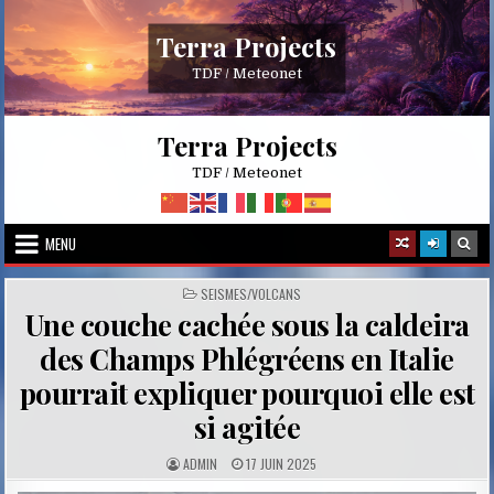
Skip
to
Terra Projects
content
TDF / Meteonet
Terra Projects
TDF / Meteonet
MENU
POSTED
SEISMES/VOLCANS
IN
Une couche cachée sous la caldeira
des Champs Phlégréens en Italie
pourrait expliquer pourquoi elle est
si agitée
A
P
ADMIN
17 JUIN 2025
U
U
T
B