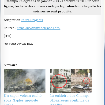
Champs Phlégréens de janvier 2005 à octobre 2023. Sur cette
figure, l’échelle des couleurs indique la profondeur à laquelle les
séismes se sont produits.
Adaptation
Terra Projects
Source :
https://www.livescience.com/
(394)
Post Views:
856
Similaire
Un super volcan caché
La caldeira des Champs
sous Naples inquiète
Phlégréens continue de
l’Italie
gonfler