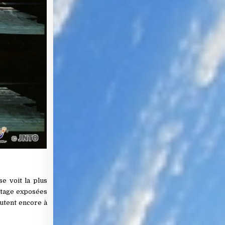
e voit la plus
ntage exposées
utent encore à