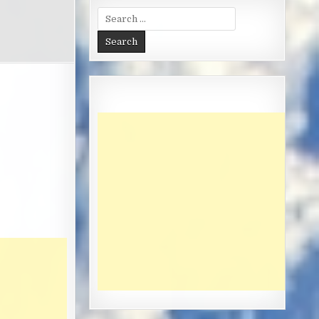
Search
for: