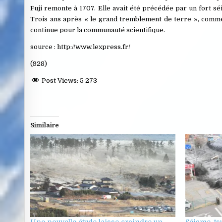
Fuji remonte à 1707. Elle avait été précédée par un fort sé
Trois ans après « le grand tremblement de terre », comme l
continue pour la communauté scientifique.
source : http://www.lexpress.fr/
(928)
Post Views:
5 273
Similaire
Une nouvelle étude laisse craindre un
Séisme, ts