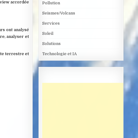
erview accordée
Pollution
Seismes/Volcans
Services
urs ont analysé
Soleil
re, analyser et
Solutions
ûte terrestre et
Technologie et IA