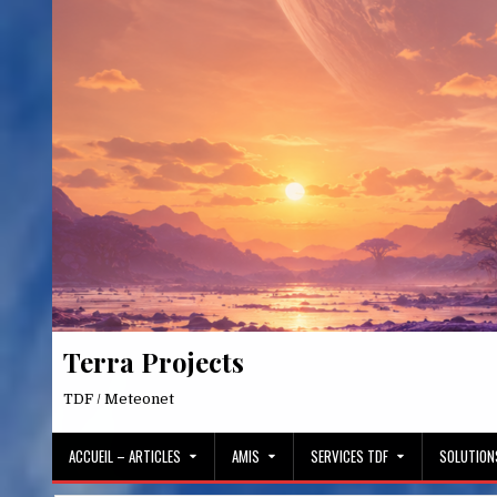
Skip
to
content
Terra Projects
TDF / Meteonet
ACCUEIL – ARTICLES
AMIS
SERVICES TDF
SOLUTION