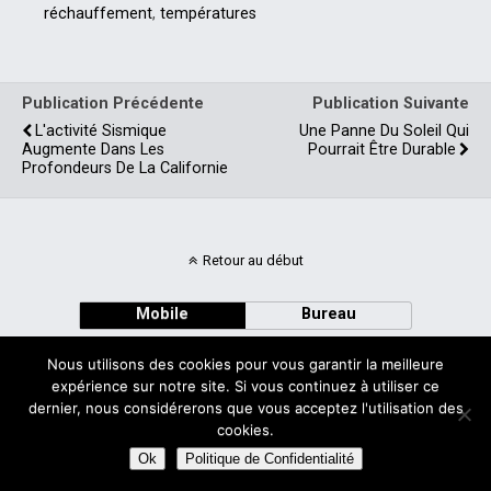
précédé d'une décennie ou
réchauffement
,
températures
deux de refroidissement a
suscité des commentaires
des internautes lecteurs…
Publication Précédente
Publication Suivante
L'activité Sismique
Une Panne Du Soleil Qui
Augmente Dans Les
Pourrait Être Durable
Profondeurs De La Californie
Retour au début
Mobile
Bureau
Nous utilisons des cookies pour vous garantir la meilleure
expérience sur notre site. Si vous continuez à utiliser ce
dernier, nous considérerons que vous acceptez l'utilisation des
cookies.
Avec
WPtouch Mobile Suite for WordPress
Ok
Politique de Confidentialité