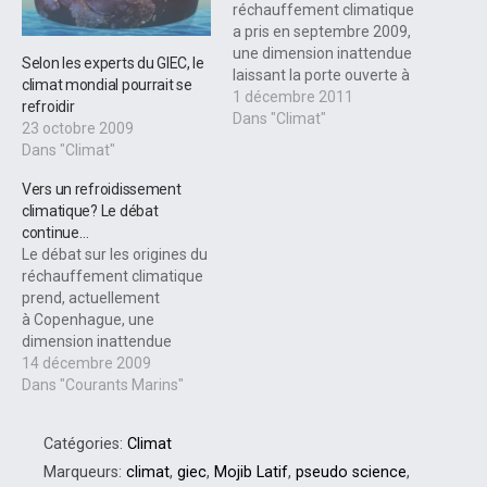
réchauffement climatique
a pris en septembre 2009,
une dimension inattendue
Selon les experts du GIEC, le
laissant la porte ouverte à
climat mondial pourrait se
bien des interrogations... Et
1 décembre 2011
refroidir
vous, qu'en pensez vous ?
Dans "Climat"
23 octobre 2009
La thèse que le
Dans "Climat"
réchauffement de la
planète pourrait être
Vers un refroidissement
précédée d'une décennie
climatique? Le débat
ou deux de
continue…
refroidissement. Force est
Le débat sur les origines du
de constater…
réchauffement climatique
prend, actuellement
à Copenhague, une
dimension inattendue
laissant la porte ouverte à
14 décembre 2009
bien des interrogations... Et
Dans "Courants Marins"
vous, qu'en pensez vous?
La thèse que le
Catégories:
Climat
réchauffement de la
planète pourrait être
Marqueurs:
climat
,
giec
,
Mojib Latif
,
pseudo science
,