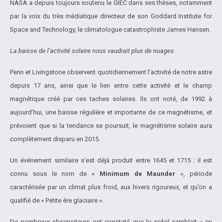
NASA a depuis toujours soutenu le GIEC dans ses thèses, notamment
par la voix du très médiatique directeur de son Goddard Institute for
Space and Technology, le climatologue catastrophiste James Hansen.
La baisse de l’activité solaire nous vaudrait plus de nuages
Penn et Livingstone observent quotidiennement l’activité de notre astre
depuis 17 ans, ainsi que le lien entre cette activité et le champ
magnétique créé par ces taches solaires. Ils ont noté, de 1992 à
aujourd’hui, une baisse régulière et importante de ce magnétisme, et
prévoient que si la tendance se poursuit, le magnétisme solaire aura
complètement disparu en 2015.
Un événement similaire s’est déjà produit entre 1645 et 1715 : il est
connu sous le nom de «
Minimum de Maunder
», période
caractérisée par un climat plus froid, aux hivers rigoureux, et qu’on a
qualifié de « Petite ère glaciaire ».
De nombreux observateurs ont constaté que le soleil semblait « en