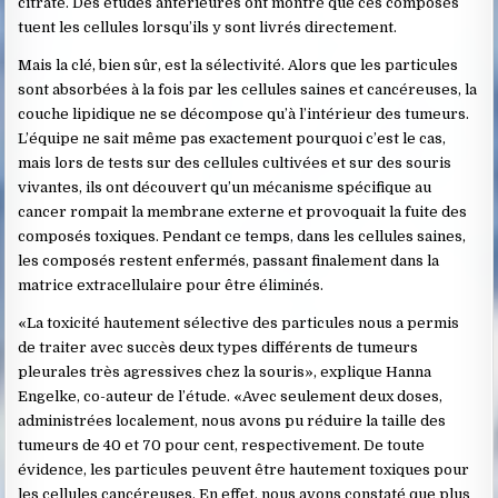
citrate. Des études antérieures ont montré que ces composés
tuent les cellules lorsqu’ils y sont livrés directement.
Mais la clé, bien sûr, est la sélectivité. Alors que les particules
sont absorbées à la fois par les cellules saines et cancéreuses, la
couche lipidique ne se décompose qu’à l’intérieur des tumeurs.
L’équipe ne sait même pas exactement pourquoi c’est le cas,
mais lors de tests sur des cellules cultivées et sur des souris
vivantes, ils ont découvert qu’un mécanisme spécifique au
cancer rompait la membrane externe et provoquait la fuite des
composés toxiques. Pendant ce temps, dans les cellules saines,
les composés restent enfermés, passant finalement dans la
matrice extracellulaire pour être éliminés.
«La toxicité hautement sélective des particules nous a permis
de traiter avec succès deux types différents de tumeurs
pleurales très agressives chez la souris», explique Hanna
Engelke, co-auteur de l’étude. «Avec seulement deux doses,
administrées localement, nous avons pu réduire la taille des
tumeurs de 40 et 70 pour cent, respectivement. De toute
évidence, les particules peuvent être hautement toxiques pour
les cellules cancéreuses. En effet, nous avons constaté que plus