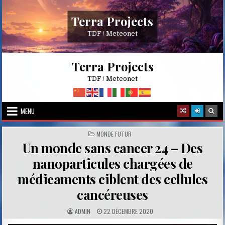
Skip
to
Terra Projects
content
TDF / Meteonet
Terra Projects
TDF / Meteonet
MENU
POSTED
MONDE FUTUR
IN
Un monde sans cancer 24 – Des
nanoparticules chargées de
médicaments ciblent des cellules
cancéreuses
A
P
ADMIN
22 DÉCEMBRE 2020
U
U
T
B