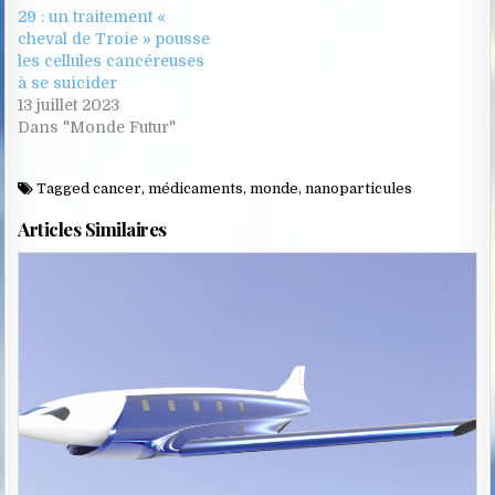
29 : un traitement «
cheval de Troie » pousse
les cellules cancéreuses
à se suicider
13 juillet 2023
Dans "Monde Futur"
Tagged
cancer
,
médicaments
,
monde
,
nanoparticules
Articles Similaires
Posted
in