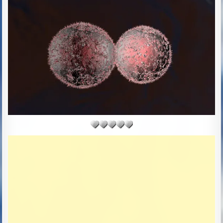
H
L
O
I
R
S
:
H
E
D
D
A
T
E
: