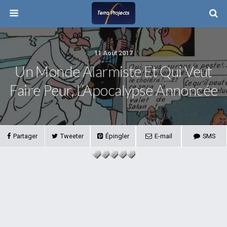
11 Août 2017
Un Monde Alarmiste Et Qui Veut
Faire Peur, L’Apocalypse Annoncée
Partager
Tweeter
Épingler
E-mail
SMS