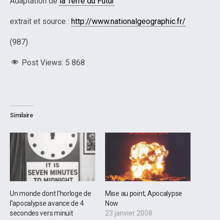
Adaptation de
la Terre du Futur
extrait et source :
http://www.nationalgeographic.fr/
(987)
Post Views:
5 868
Similaire
Un monde dont l’horloge de
Mise au point, Apocalypse
l’apocalypse avance de 4
Now
secondes vers minuit
23 janvier 2008