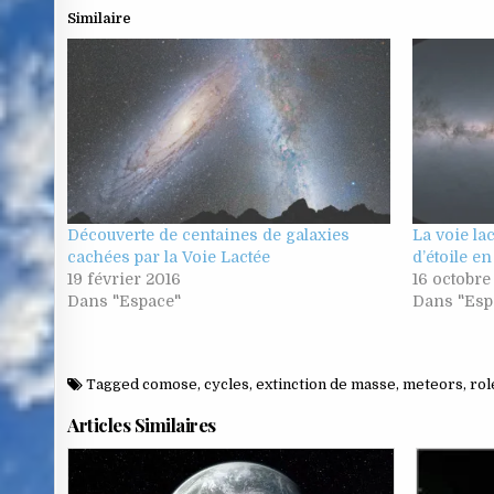
Similaire
Découverte de centaines de galaxies
La voie la
cachées par la Voie Lactée
d’étoile en
19 février 2016
16 octobre
Dans "Espace"
Dans "Esp
Tagged
comose
,
cycles
,
extinction de masse
,
meteors
,
rol
Articles Similaires