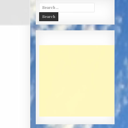
Search
for: