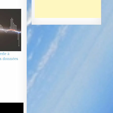
erle à
les données