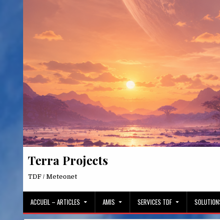
Skip
to
content
Terra Projects
TDF / Meteonet
ACCUEIL – ARTICLES
AMIS
SERVICES TDF
SOLUTION