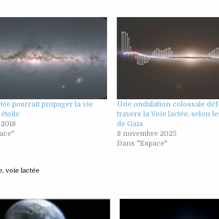
ctée pourrait propager la vie
Une ondulation colossale déf
 étoile
travers la Voie lactée, selon 
 2018
de Gaia
ace"
8 novembre 2025
Dans "Espace"
e
,
voie lactée