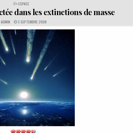
POSTED
ESPACE
IN
actée dans les extinctions de masse
A
P
ADMIN
3 SEPTEMBRE 2008
U
U
T
B
H
L
O
I
R
S
:
H
E
D
D
A
T
E
: