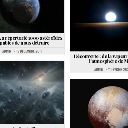
Posted
Posted
in
in
a répertorié 1000 astéroïdes
pables de nous détruire
ADMIN
15 DÉCEMBRE 2011
Découverte : de la vapeur
l’atmosphère de 
ADMIN
11 FÉVRIER 20
Posted
in
Posted
in