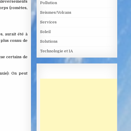
uleversements
Pollution
corps (comètes,
Seismes/Volcans
Services
Soleil
s, aurait été à
a plus connu de
Solutions
Technologie et IA
 que certains de
axie): On peut