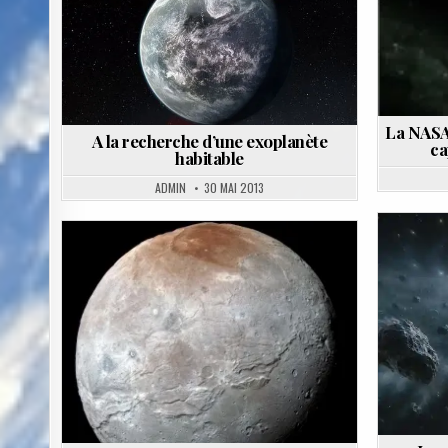
Posted
in
La NASA 
A la recherche d’une exoplanète
ca
habitable
ADMIN
30 MAI 2013
Posted
in