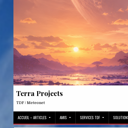
Skip
to
content
Terra Projects
TDF / Meteonet
ACCUEIL – ARTICLES
AMIS
SERVICES TDF
SOLUTION