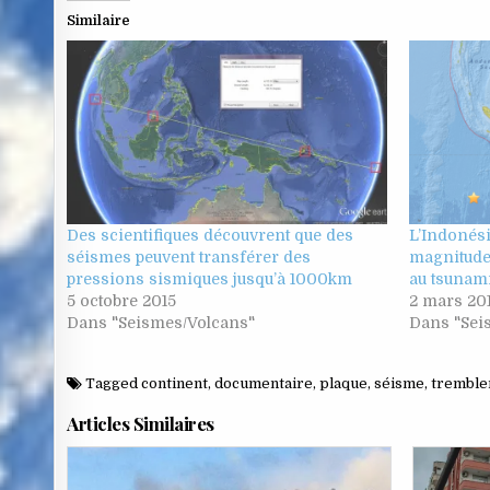
Similaire
Des scientifiques découvrent que des
L’Indonési
séismes peuvent transférer des
magnitude 
pressions sismiques jusqu’à 1000km
au tsunam
5 octobre 2015
2 mars 20
Dans "Seismes/Volcans"
Dans "Sei
Tagged
continent
,
documentaire
,
plaque
,
séisme
,
tremble
Articles Similaires