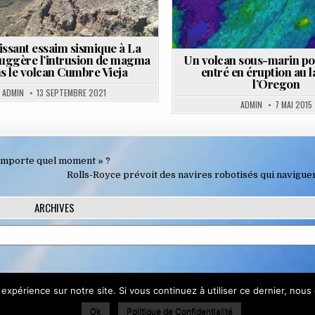
issant essaim sismique à La
uggère l’intrusion de magma
Un volcan sous-marin pou
s le volcan Cumbre Vieja
entré en éruption au 
l’Oregon
ADMIN
13 SEPTEMBRE 2021
ADMIN
7 MAI 2015
n’importe quel moment » ?
Rolls-Royce prévoit des navires robotisés qui navigue
ARCHIVES
utiliser ce site Web, vous acceptez leur utilisation.
 expérience sur notre site. Si vous continuez à utiliser ce dernier, nous
Ok
Politique de Confidentialité
 consultez :
Politique relative aux cookies