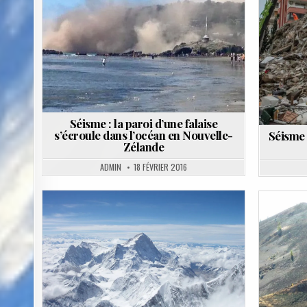
Posted
Posted
in
in
Séisme : la paroi d’une falaise
s’écroule dans l’océan en Nouvelle-
Séisme 
Zélande
ADMIN
18 FÉVRIER 2016
Posted
in