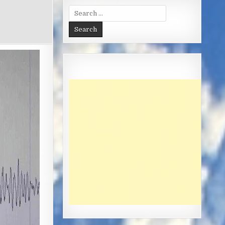
Search
for: