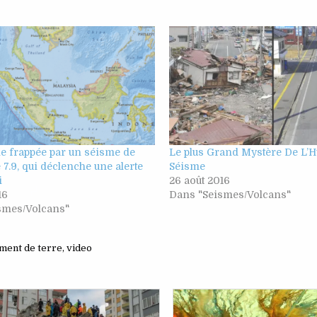
e frappée par un séisme de
Le plus Grand Mystère De L’H
7.9, qui déclenche une alerte
Séisme
i
26 août 2016
16
Dans "Seismes/Volcans"
smes/Volcans"
ment de terre
,
video