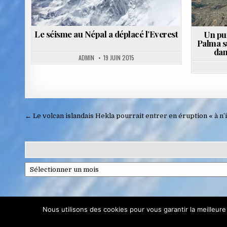
Le séisme au Népal a déplacé l’Everest
Un pu
Palma s
dan
ADMIN
19 JUIN 2015
Navigation
← Le volcan islandais Hekla pourrait entrer en éruption « à 
de
l’article
Archives
Confidentialité et cookies : ce site utilise des cookies. En continuant à 
Nous utilisons des cookies pour vous garantir la meilleure
Pour en savoir plus, notamment sur la façon de contrôler les cookies,