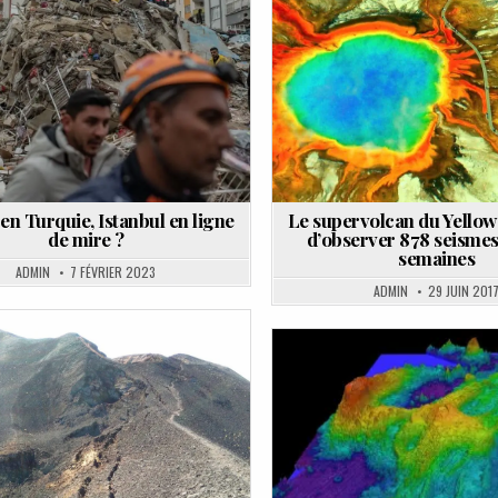
Posted
in
en Turquie, Istanbul en ligne
Le supervolcan du Yellow
de mire ?
d’observer 878 seismes
semaines
ADMIN
7 FÉVRIER 2023
ADMIN
29 JUIN 201
Posted
Posted
in
in