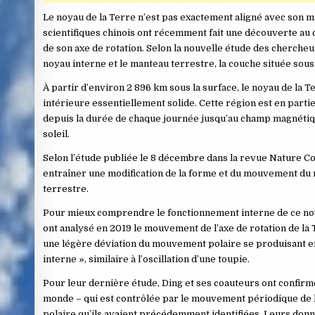
Le noyau de la Terre n’est pas exactement aligné avec son ma
scientifiques chinois ont récemment fait une découverte au cœ
de son axe de rotation. Selon la nouvelle étude des cherch
noyau interne et le manteau terrestre, la couche située sous
À partir d’environ 2 896 km sous la surface, le noyau de la T
intérieure essentiellement solide. Cette région est en par
depuis la durée de chaque journée jusqu’au champ magnétiqu
soleil.
Selon l’étude publiée le 8 décembre dans la revue Nature C
entraîner une modification de la forme et du mouvement du 
terrestre.
Pour mieux comprendre le fonctionnement interne de ce noy
ont analysé en 2019 le mouvement de l’axe de rotation de la 
une légère déviation du mouvement polaire se produisant envi
interne », similaire à l’oscillation d’une toupie.
Pour leur dernière étude, Ding et ses coauteurs ont confirmé
monde – qui est contrôlée par le mouvement périodique de l
polaire qu’ils avaient précédemment identifiées. Leurs donn