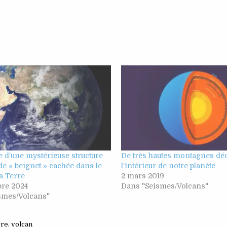
 d’une mystérieuse structure
De très hautes montagnes dé
e « beignet » cachée dans le
l’intérieur de notre planète
a Terre
2 mars 2019
bre 2024
Dans "Seismes/Volcans"
smes/Volcans"
rre
,
volcan