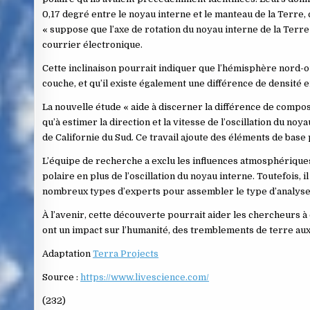
0,17 degré entre le noyau interne et le manteau de la Terre, c
« suppose que l’axe de rotation du noyau interne de la Terre 
courrier électronique.
Cette inclinaison pourrait indiquer que l’hémisphère nord-o
couche, et qu’il existe également une différence de densité e
La nouvelle étude « aide à discerner la différence de composi
qu’à estimer la direction et la vitesse de l’oscillation du no
de Californie du Sud. Ce travail ajoute des éléments de bas
L’équipe de recherche a exclu les influences atmosphérique
polaire en plus de l’oscillation du noyau interne. Toutefois, il
nombreux types d’experts pour assembler le type d’analyse e
À l’avenir, cette découverte pourrait aider les chercheurs 
ont un impact sur l’humanité, des tremblements de terre a
Adaptation
Terra Projects
Source :
https://www.livescience.com/
(232)