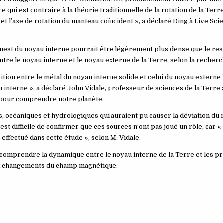
e qui est contraire à la théorie traditionnelle de la rotation de la Terr
et l’axe de rotation du manteau coïncident », a déclaré Ding à Live Sci
uest du noyau interne pourrait être légèrement plus dense que le res
ntre le noyau interne et le noyau externe de la Terre, selon la recherc
tion entre le métal du noyau interne solide et celui du noyau externe l
yau interne », a déclaré John Vidale, professeur de sciences de la Terre 
e pour comprendre notre planète.
s, océaniques et hydrologiques qui auraient pu causer la déviation d
 est difficile de confirmer que ces sources n’ont pas joué un rôle, car « 
ffectué dans cette étude », selon M. Vidale.
à comprendre la dynamique entre le noyau interne de la Terre et les p
ux changements du champ magnétique.