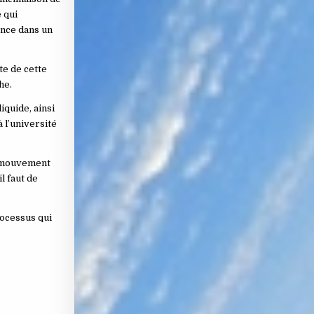
e qui
ence dans un
te de cette
he.
iquide, ainsi
à l’université
u mouvement
il faut de
rocessus qui