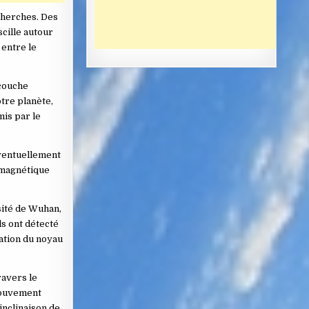
echerches. Des
scille autour
 entre le
 couche
tre planète,
is par le
éventuellement
 magnétique
sité de Wuhan,
ls ont détecté
lation du noyau
ravers le
 mouvement
inclinaison de