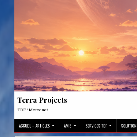
Skip
to
content
Terra Projects
TDF / Meteonet
ACCUEIL – ARTICLES
AMIS
SERVICES TDF
SOLUTION