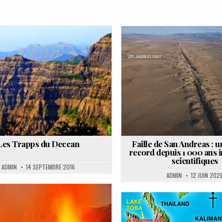
d
Posted
in
Les Trapps du Deccan
Faille de San Andreas : u
record depuis 1 000 ans i
scientifiques
ADMIN
14 SEPTEMBRE 2016
ADMIN
12 JUIN 202
Posted
Posted
in