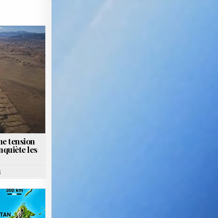
ne tension
nquiète les
6