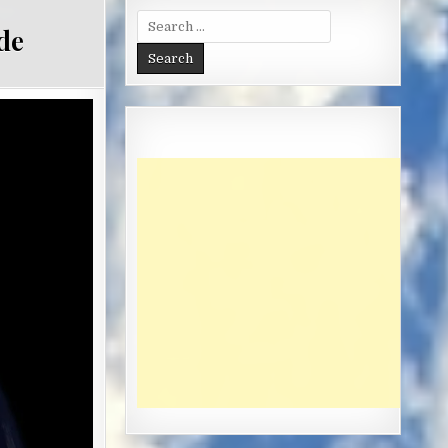
Search
ude
for: