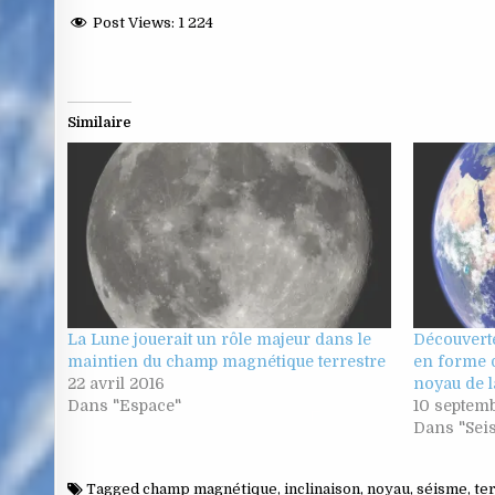
Post Views:
1 224
Similaire
La Lune jouerait un rôle majeur dans le
Découverte
maintien du champ magnétique terrestre
en forme d
22 avril 2016
noyau de l
Dans "Espace"
10 septem
Dans "Sei
Tagged
champ magnétique
,
inclinaison
,
noyau
,
séisme
,
te