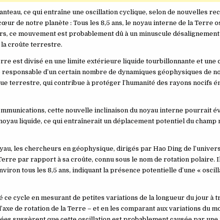
nteau, ce qui entraîne une oscillation cyclique, selon de nouvelles r
ur de notre planète : Tous les 8,5 ans, le noyau interne de la Terre o
eurs, ce mouvement est probablement dû à un minuscule désalignement
 la croûte terrestre.
erre est divisé en une limite extérieure liquide tourbillonnante et une
tie responsable d’un certain nombre de dynamiques géophysiques de no
e terrestre, qui contribue à protéger l’humanité des rayons nocifs ém
ommunications, cette nouvelle inclinaison du noyau interne pourrait 
noyau liquide, ce qui entraînerait un déplacement potentiel du champ
au, les chercheurs en géophysique, dirigés par Hao Ding de l’univer
Terre par rapport à sa croûte, connu sous le nom de rotation polaire. I
ron tous les 8,5 ans, indiquant la présence potentielle d’une « oscil
 ce cycle en mesurant de petites variations de la longueur du jour à t
’axe de rotation de la Terre – et en les comparant aux variations du
ées suggèrent que cette oscillation est probablement causée par une 