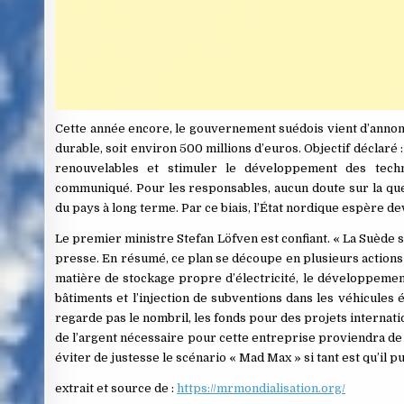
Cette année encore, le gouvernement suédois vient d’annon
durable, soit environ 500 millions d’euros. Objectif déclar
renouvelables et stimuler le développement des tech
communiqué. Pour les responsables, aucun doute sur la quest
du pays à long terme. Par ce biais, l’État nordique espère d
Le premier ministre Stefan Löfven est confiant. « La Suède se
presse. En résumé, ce plan se découpe en plusieurs actions 
matière de stockage propre d’électricité, le développement 
bâtiments et l’injection de subventions dans les véhicules é
regarde pas le nombril, les fonds pour des projets internati
de l’argent nécessaire pour cette entreprise proviendra de l
éviter de justesse le scénario « Mad Max » si tant est qu’il 
extrait et source de :
https://mrmondialisation.org/