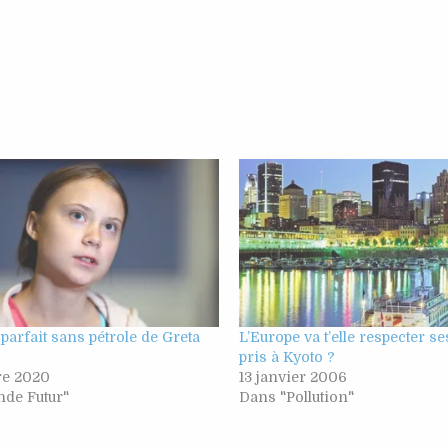
arfait sans pétrole de Greta
L’Europe va t’elle respecter se
pris à Kyoto ?
re 2020
13 janvier 2006
de Futur"
Dans "Pollution"