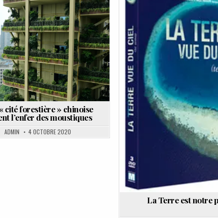
in
Posted
in
 cité forestière » chinoise
ent l’enfer des moustiques
ADMIN
4 OCTOBRE 2020
La Terre est notre p