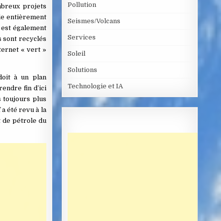
Pollution
ombreux projets
lle entièrement
Seismes/Volcans
e est également
Services
s sont recyclés
ternet « vert »
Soleil
Solutions
doit à un plan
Technologie et IA
ndre fin d’ici
s toujours plus
a été revu à la
t de pétrole du