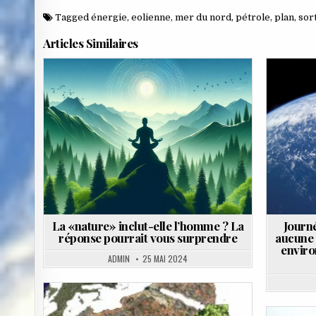
Tagged
énergie
,
eolienne
,
mer du nord
,
pétrole
,
plan
,
sor
Articles Similaires
Posted
in
La «nature» inclut-elle l’homme ? La
Journé
réponse pourrait vous surprendre
aucune 
enviro
ADMIN
25 MAI 2024