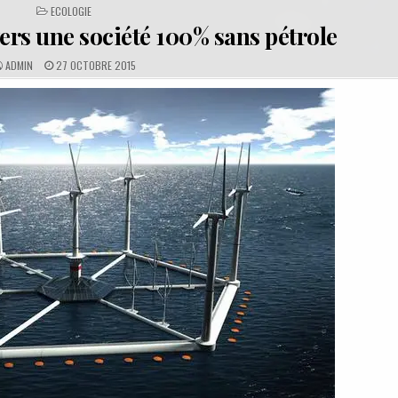
POSTED
ECOLOGIE
IN
ers une société 100% sans pétrole
A
P
ADMIN
27 OCTOBRE 2015
U
U
T
B
H
L
O
I
R
S
:
H
E
D
D
A
T
E
: