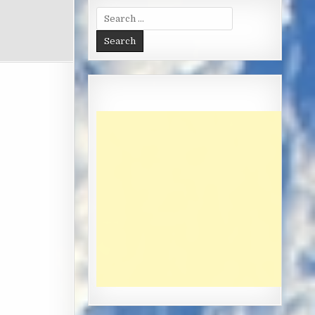
Search
for: