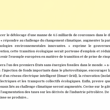
cer le déblocage d’une manne de 4.5 milliards de couronnes dans le
é : « répondre au challenge du changement climatique, augmenter la pa
nologies environnementales innovantes. » exprime le gouvern
ion, cette transition écologique serait porteuse d’emplois et réduira
evenir l’exemple européen en matière de transition et de prise de risq
ra l’un des premiers États sans énergies fossiles dans le monde. » a-t-
: l’injection de fonds importants dans le photovoltaïque, encourager 
d’un réseau électrique intelligent (Smart Grid), la rénovation (isola
lectriques et les transports collectifs écologiques. Enfin, preuve qu
onaux liés au challenge climatique seront augmentés. Cerise sur le gât
’augmentation des taxes sur les dérivés de l’industrie pétrolière. De
puisse se produire…