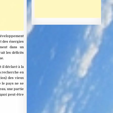
 développement
rt des énergies
ement dans un
it les déficits
ue.
il déclaré à la
la recherche en
tion) des vieux
e le pays ne se
eau, une partie
 quoi peut-être