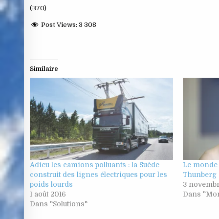
(370)
Post Views:
3 308
Similaire
Adieu les camions polluants : la Suède
Le monde p
construit des lignes électriques pour les
Thunberg
poids lourds
3 novemb
1 août 2016
Dans "Mon
Dans "Solutions"