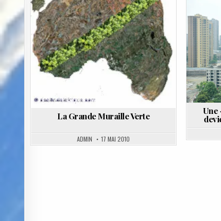
Posted
in
Une «
La Grande Muraille Verte
devi
ADMIN
17 MAI 2010