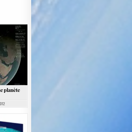
ne planète
012