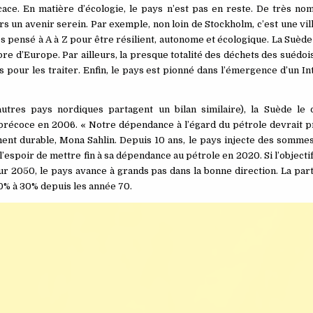
icace. En matière d’écologie, le pays n’est pas en reste. De très n
ers un avenir serein. Par exemple, non loin de Stockholm, c’est une vi
os pensé à A à Z pour être résilient, autonome et écologique. La Suèd
opre d’Europe. Par ailleurs, la presque totalité des déchets des suédoi
 pour les traiter. Enfin, le pays est pionné dans l’émergence d’un In
res pays nordiques partagent un bilan similaire), la Suède le 
écoce en 2006. « Notre dépendance à l’égard du pétrole devrait pre
ment durable, Mona Sahlin. Depuis 10 ans, le pays injecte des somme
espoir de mettre fin à sa dépendance au pétrole en 2020. Si l’objectif 
ur 2050, le pays avance à grands pas dans la bonne direction. La par
0% à 30% depuis les année 70.