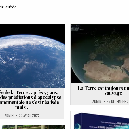
tir
,
suède
Posted
Posted
in
in
La Terre est toujours u
e de la Terre : après 53 ans,
sauvage
des prédictions d’apocalypse
nnementale ne s’est réalisée
ADMIN
25 DÉCEMBRE 2
mais…
ADMIN
23 AVRIL 2023
Posted