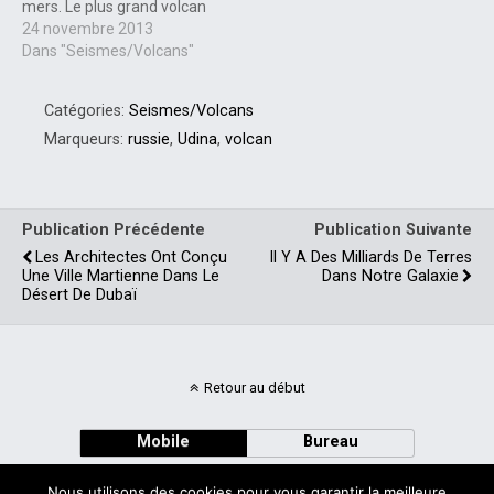
mers. Le plus grand volcan
du système solaire est
24 novembre 2013
l'Olympus Mons sur Mars.
Dans "Seismes/Volcans"
Certains volcans sont
considérés comme éteints,
Catégories:
Seismes/Volcans
d'autres dorment et
peuvent voir leur activité
Marqueurs:
russie
,
Udina
,
volcan
reprendre. On distingue…
Publication Précédente
Publication Suivante
Les Architectes Ont Conçu
Il Y A Des Milliards De Terres
Une Ville Martienne Dans Le
Dans Notre Galaxie
Désert De Dubaï
Retour au début
Mobile
Bureau
Nous utilisons des cookies pour vous garantir la meilleure