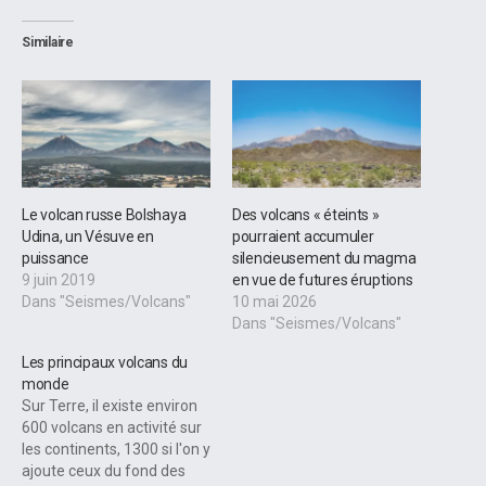
Similaire
Le volcan russe Bolshaya
Des volcans « éteints »
Udina, un Vésuve en
pourraient accumuler
puissance
silencieusement du magma
9 juin 2019
en vue de futures éruptions
Dans "Seismes/Volcans"
10 mai 2026
Dans "Seismes/Volcans"
Les principaux volcans du
monde
Sur Terre, il existe environ
600 volcans en activité sur
les continents, 1300 si l'on y
ajoute ceux du fond des