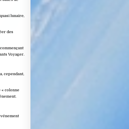
quasi lunaire,
réer des
en commençant
sants Voyager.
a, cependant,
e « colonne
événement.
l’événement