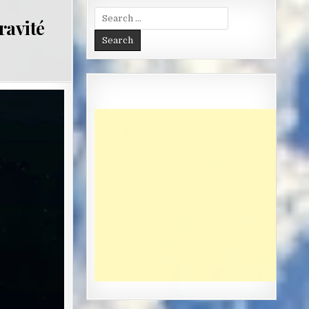
Search
ravité
for: