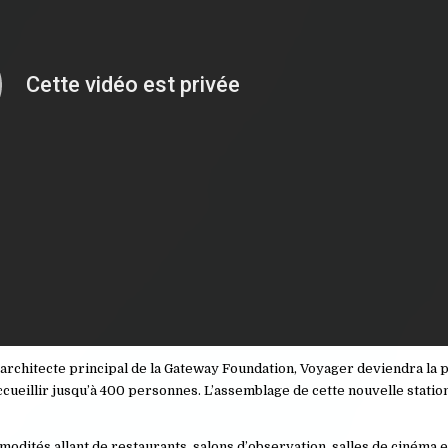
architecte principal de la Gateway Foundation, Voyager deviendra la 
ueillir jusqu’à 400 personnes. L’assemblage de cette nouvelle station
dités allant de restaurants, salons d’observation, salles de cinéma et