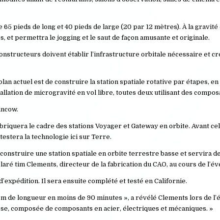
65 pieds de long et 40 pieds de large (20 par 12 mètres). À la gravité 
s, et permettra le jogging et le saut de façon amusante et originale.
nstructeurs doivent établir l’infrastructure orbitale nécessaire et c
plan actuel est de construire la station spatiale rotative par étapes, 
tallation de microgravité en vol libre, toutes deux utilisant des compo
incow.
briquera le cadre des stations Voyager et Gateway en orbite. Avant cel
estera la technologie ici sur Terre.
onstruire une station spatiale en orbite terrestre basse et servira d
claré tim Clements, directeur de la fabrication du CAO, au cours de l’
’expédition. Il sera ensuite complété et testé en Californie.
0 m de longueur en moins de 90 minutes », a révélé Clements lors de 
sse, composée de composants en acier, électriques et mécaniques. »