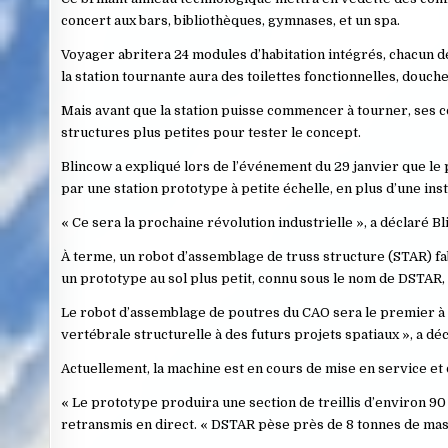
concert aux bars, bibliothèques, gymnases, et un spa.
Voyager abritera 24 modules d’habitation intégrés, chacun de 
la station tournante aura des toilettes fonctionnelles, douche
Mais avant que la station puisse commencer à tourner, ses co
structures plus petites pour tester le concept.
Blincow a expliqué lors de l’événement du 29 janvier que le 
par une station prototype à petite échelle, en plus d’une ins
« Ce sera la prochaine révolution industrielle », a déclaré Bl
À terme, un robot d’assemblage de truss structure (STAR) fa
un prototype au sol plus petit, connu sous le nom de DSTAR, t
Le robot d’assemblage de poutres du CAO sera le premier à c
vertébrale structurelle à des futurs projets spatiaux », a dé
Actuellement, la machine est en cours de mise en service et d
« Le prototype produira une section de treillis d’environ 9
retransmis en direct. « DSTAR pèse près de 8 tonnes de ma