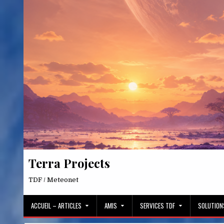
Skip
to
content
Terra Projects
TDF / Meteonet
ACCUEIL – ARTICLES
AMIS
SERVICES TDF
SOLUTION