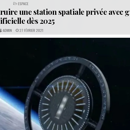
POSTED
ESPACE
IN
ruire une station spatiale privée avec g
ificielle dès 2025
A
P
ADMIN
27 FÉVRIER 2021
U
U
T
B
H
L
O
I
R
S
:
H
E
D
D
A
T
E
: