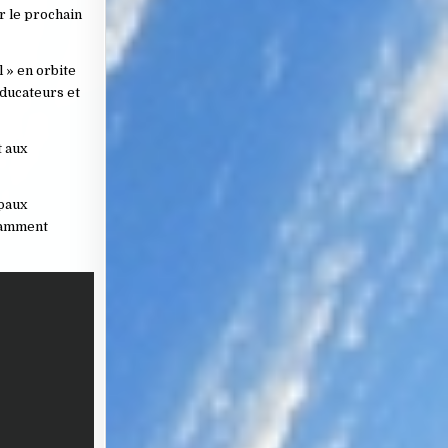
r le prochain
l » en orbite
éducateurs et
t aux
ipaux
isamment