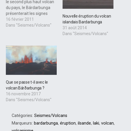
le second plus haut volcan
du pays, le Bárdarbunga
présenterait les signes
Nouvelle éruption du volcan
avant-coureurs d'une
16 février 2011
islandais Bardarbunga
future éruption et les
Dans "Seismes/Volcans"
31 août 2014
nuages de cendres qu'il
Dans "Seismes/Volcans"
provoquerait alors seraient
plus graves qu'en 2010, a
rapporté 7 sur 7. Pall
Eirnarsson, professeur de
géophysique à l'université
d'Islande, a…
Que se passe t-il avec le
volcan Bárðarbunga ?
16 novembre 2017
Dans "Seismes/Volcans"
Catégories:
Seismes/Volcans
Marqueurs:
bardarbunga
,
éruption
,
ilsande
,
laki
,
volcan
,
volcanisme