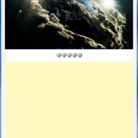
T
E
: