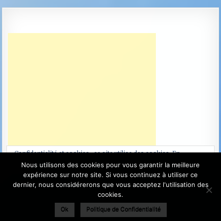
Confidentialité et cookies : ce site utilise des cookies. En
continuant à utiliser ce site Web, vous acceptez leur utilisation.
Nous utilisons des cookies pour vous garantir la meilleure
expérience sur notre site. Si vous continuez à utiliser ce
Pour en savoir plus, notamment sur la façon de contrôler les
dernier, nous considérerons que vous acceptez l'utilisation des
cookies, consultez :
Politique relative aux cookies
cookies.
Ok
Politique de Confidentialité
Terra Projects Anciennement La Terre du Futur - Copyright ©
2003-2026 - Site sans but lucratif