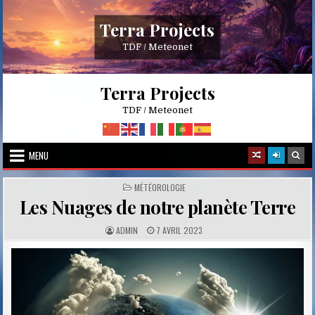
Skip
to
Terra Projects
content
TDF / Meteonet
Terra Projects
TDF / Meteonet
MENU
POSTED
MÉTÉOROLOGIE
IN
Les Nuages de notre planète Terre
A
P
ADMIN
7 AVRIL 2023
U
U
T
B
H
L
O
I
R
S
:
H
E
D
D
A