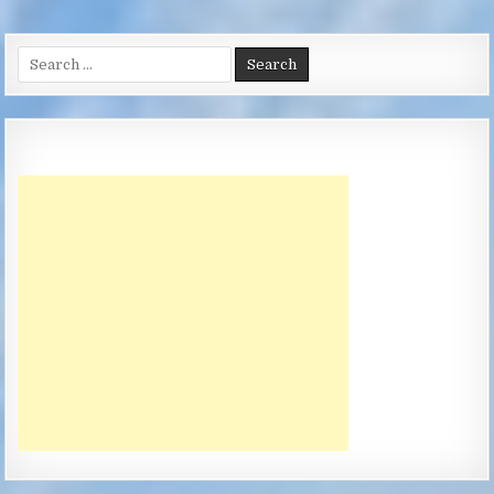
Search
for: