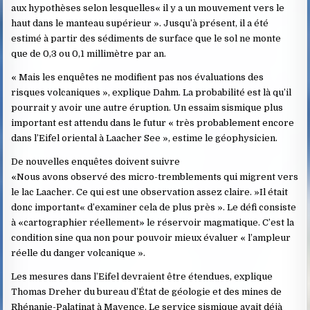
aux hypothèses selon lesquelles« il y a un mouvement vers le
haut dans le manteau supérieur ». Jusqu’à présent, il a été
estimé à partir des sédiments de surface que le sol ne monte
que de 0,3 ou 0,1 millimètre par an.
« Mais les enquêtes ne modifient pas nos évaluations des
risques volcaniques », explique Dahm. La probabilité est là qu’il
pourrait y avoir une autre éruption. Un essaim sismique plus
important est attendu dans le futur « très probablement encore
dans l’Eifel oriental à Laacher See », estime le géophysicien.
De nouvelles enquêtes doivent suivre
«Nous avons observé des micro-tremblements qui migrent vers
le lac Laacher. Ce qui est une observation assez claire. »Il était
donc important« d’examiner cela de plus près ». Le défi consiste
à «cartographier réellement» le réservoir magmatique. C’est la
condition sine qua non pour pouvoir mieux évaluer « l’ampleur
réelle du danger volcanique ».
Les mesures dans l’Eifel devraient être étendues, explique
Thomas Dreher du bureau d’État de géologie et des mines de
Rhénanie-Palatinat à Mayence. Le service sismique avait déjà