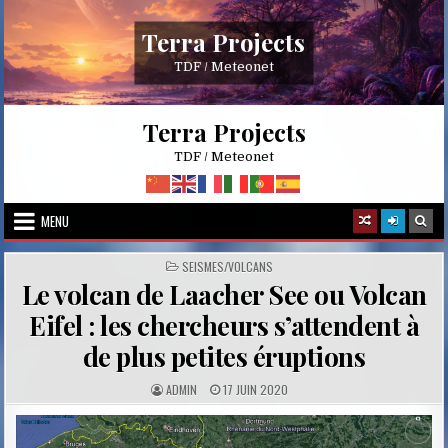
Skip
to
Terra Projects
content
TDF / Meteonet
Terra Projects
TDF / Meteonet
MENU
POSTED
SEISMES/VOLCANS
IN
Le volcan de Laacher See ou Volcan
Eifel : les chercheurs s’attendent à
de plus petites éruptions
A
P
ADMIN
17 JUIN 2020
U
U
T
B
H
L
O
I