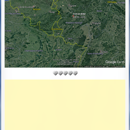
R
S
:
H
E
D
D
A
T
E
: