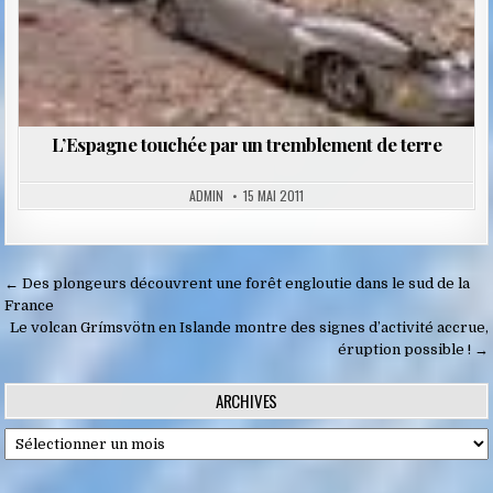
L’Espagne touchée par un tremblement de terre
ADMIN
15 MAI 2011
Navigation
← Des plongeurs découvrent une forêt engloutie dans le sud de la
de
France
Le volcan Grímsvötn en Islande montre des signes d’activité accrue,
l’article
éruption possible ! →
ARCHIVES
Archives