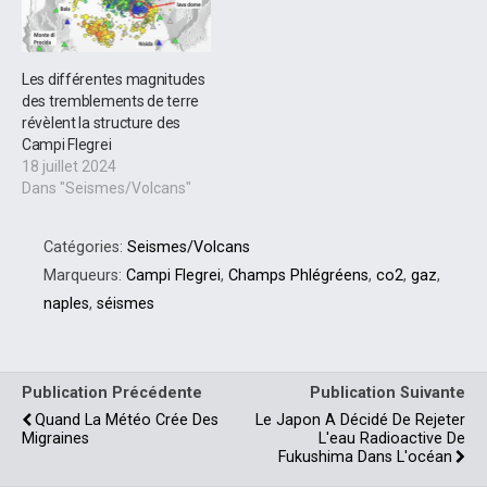
Les différentes magnitudes
des tremblements de terre
révèlent la structure des
Campi Flegrei
18 juillet 2024
Dans "Seismes/Volcans"
Catégories:
Seismes/Volcans
Marqueurs:
Campi Flegrei
,
Champs Phlégréens
,
co2
,
gaz
,
naples
,
séismes
Publication Précédente
Publication Suivante
Quand La Météo Crée Des
Le Japon A Décidé De Rejeter
Migraines
L'eau Radioactive De
Fukushima Dans L'océan