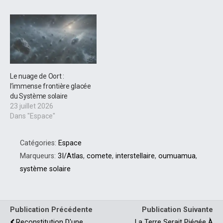
Le nuage de Oort :
l’immense frontière glacée
du Système solaire
23 juillet 2026
Dans "Espace"
Catégories:
Espace
Marqueurs:
3I/Atlas
,
comete
,
interstellaire
,
oumuamua
,
système solaire
Publication Précédente
Publication Suivante
Reconstitution D'une
La Terre Serait Piégée À