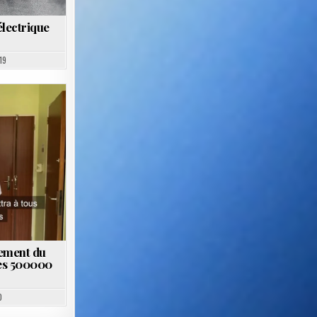
lectrique
19
tement du
les 500000
0