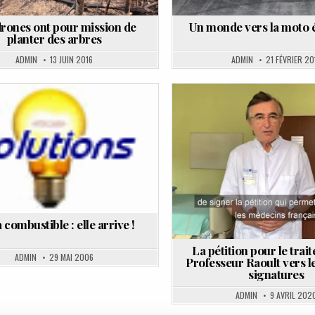
rones ont pour mission de
Un monde vers la moto é
planter des arbres
ADMIN
13 JUIN 2016
ADMIN
21 FÉVRIER 20
Posted
Posted
in
in
à combustible : elle arrive !
La pétition pour le trai
ADMIN
29 MAI 2006
Professeur Raoult vers 
signatures
ADMIN
9 AVRIL 202