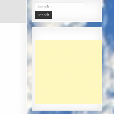
Search
for: