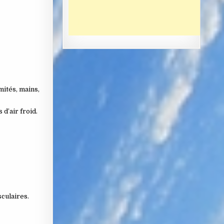
mités, mains,
d’air froid.
culaires.