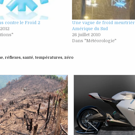
s contre le Froid 2
Une vague de froid meurtrièr
 2012
Amérique du Sud
tions"
26 juillet 2010
Dans "Météorologie"
ue
,
réflexes
,
santé
,
températures
,
zéro
Posted
Posted
in
in