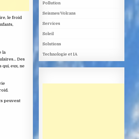
Pollution
Seismes/Volcans
re, le froid
Services
nfants,
Soleil
Solutions
 la
Technologie et IA
culaires… Des
 qui, eux, ne
vie
roid.
ts peuvent