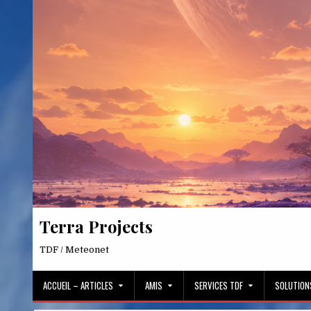
Skip
to
content
Terra Projects
TDF / Meteonet
ACCUEIL – ARTICLES
AMIS
SERVICES TDF
SOLUTION