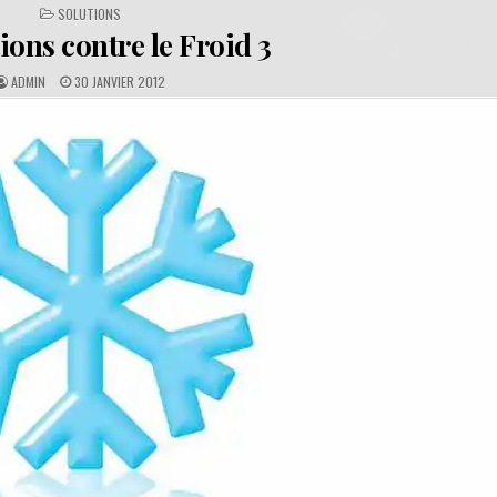
POSTED
SOLUTIONS
IN
ions contre le Froid 3
A
P
ADMIN
30 JANVIER 2012
U
U
T
B
H
L
O
I
R
S
:
H
E
D
D
A
T
E
: