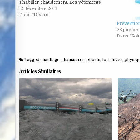
s’habiller chaudement. Les vêtements
doivent être chauds, secs, absorbants et
12 décembre 2012
couper le vent. Il est particulièrement
Dans "Divers"
important de se couvrir…
Prévention
28 janvier
Dans "Solu
Tagged
chauffage
,
chaussures
,
efforts
,
foir
,
hiver
,
physiq
Articles Similaires
Posted
in