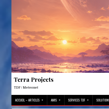
Skip
to
content
Terra Projects
TDF / Meteonet
ACCUEIL – ARTICLES
AMIS
SERVICES TDF
SOLUTION