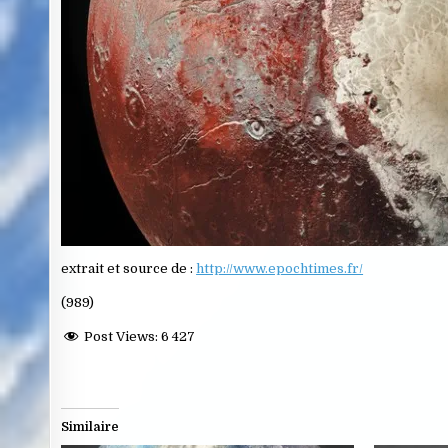
extrait et source de :
http://www.epochtimes.fr/
(989)
Post Views:
6 427
Similaire