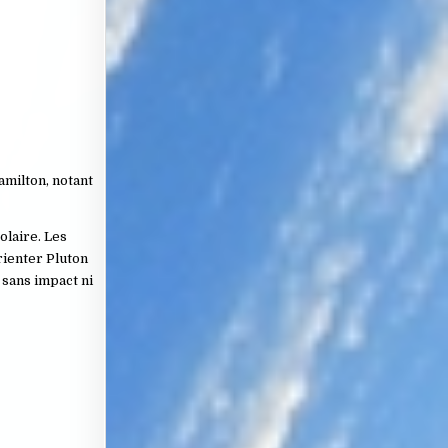
amilton, notant
olaire. Les
rienter Pluton
 sans impact ni