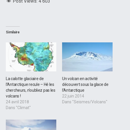
Post Views:
4 603
Similaire
La calotte glaciaire de
Un volcan en activité
l’Antarctique recule – Hé les
découvert sous la glace de
chercheurs, n’oubliez pas les
l’Antarctique
volcans !
22 juin 2014
24 avril 2018
Dans "Seismes/Volcans"
Dans "Climat"