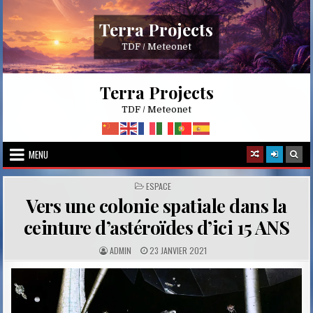
Skip
to
Terra Projects
content
TDF / Meteonet
Terra Projects
TDF / Meteonet
MENU
POSTED
ESPACE
IN
Vers une colonie spatiale dans la
ceinture d’astéroïdes d’ici 15 ANS
A
P
ADMIN
23 JANVIER 2021
U
U
T
B
H
L
O
I
R
S
:
H
E