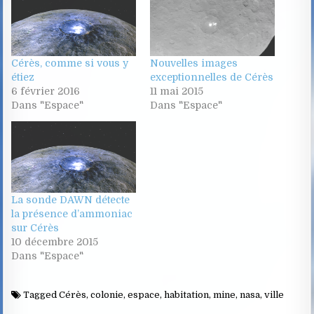
Cérès, comme si vous y
Nouvelles images
étiez
exceptionnelles de Cérès
6 février 2016
11 mai 2015
Dans "Espace"
Dans "Espace"
La sonde DAWN détecte
la présence d’ammoniac
sur Cérès
10 décembre 2015
Dans "Espace"
Tagged
Cérès
,
colonie
,
espace
,
habitation
,
mine
,
nasa
,
ville