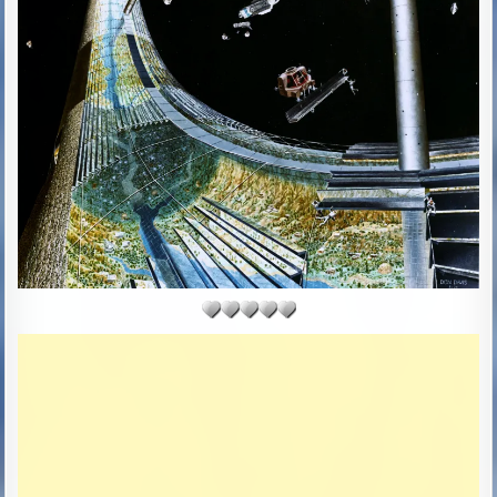
D
D
A
T
E
: