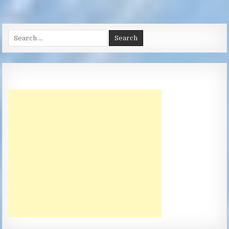
Search
for: