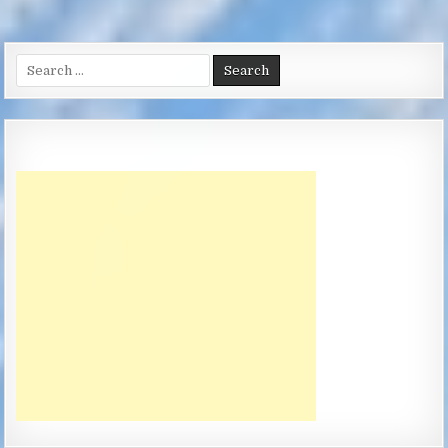
Search
for: