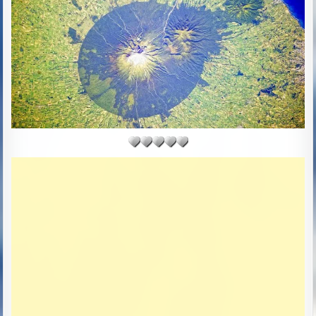
R
S
:
H
E
D
D
A
T
E
: