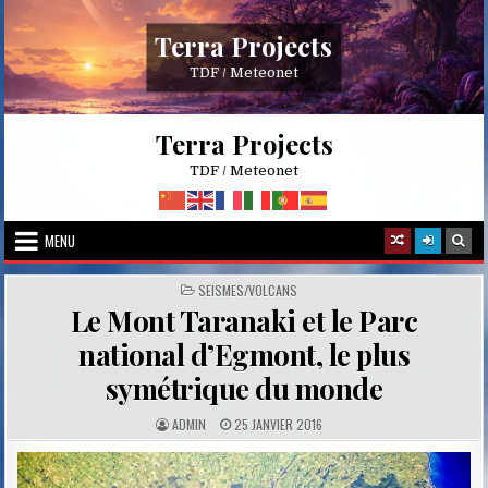
Skip
to
Terra Projects
content
TDF / Meteonet
Terra Projects
TDF / Meteonet
MENU
POSTED
SEISMES/VOLCANS
IN
Le Mont Taranaki et le Parc
national d’Egmont, le plus
symétrique du monde
A
P
ADMIN
25 JANVIER 2016
U
U
T
B
H
L
O
I