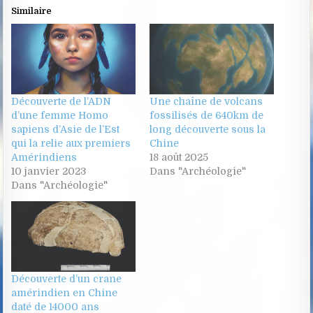
Similaire
Découverte de l’ADN
Une chaîne de volcans
d’une femme Homo
fossilisés de 640km de
sapiens d’Asie de l’Est
long découverte sous la
qui la relie aux premiers
Chine
Amérindiens
18 août 2025
10 janvier 2023
Dans "Archéologie"
Dans "Archéologie"
Découverte d’un crane
amérindien en Chine
daté de 14000 ans