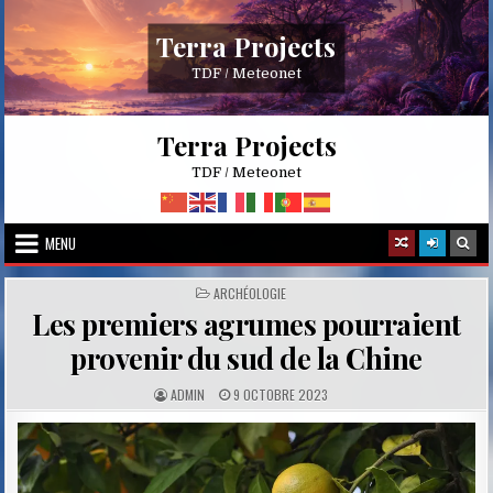
Skip
to
Terra Projects
content
TDF / Meteonet
Terra Projects
TDF / Meteonet
MENU
POSTED
ARCHÉOLOGIE
IN
Les premiers agrumes pourraient
provenir du sud de la Chine
A
P
ADMIN
9 OCTOBRE 2023
U
U
T
B
H
L
O
I
R
S
:
H
E