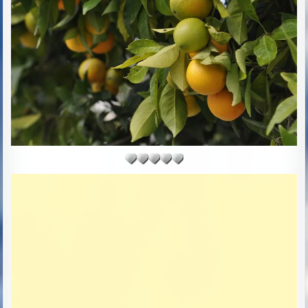
D
D
A
T
E
: