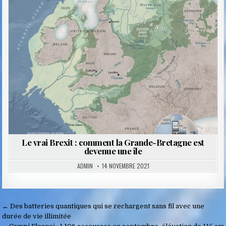
Posted
in
Le vrai Brexit : comment la Grande-Bretagne est
devenue une île
ADMIN
14 NOVEMBRE 2021
Navigation
← Des batteries quantiques qui se rechargent sans fil avec une
de
durée de vie illimitée