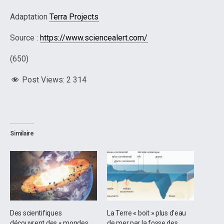
Adaptation
Terra Projects
Source :
https://www.sciencealert.com/
(650)
Post Views:
2 314
Similaire
Des scientifiques
La Terre « boit » plus d’eau
découvrent des « mondes
de mer par la fosse des