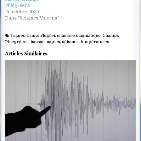
Phlégréens
15 octobre 2025
Dans "Seismes/Volcans"
Tagged
Campi Flegrei
,
chambre magmatique
,
Champs
Phlégréens
,
hausse
,
naples
,
séismes
,
températures
Articles Similaires
Posted
in