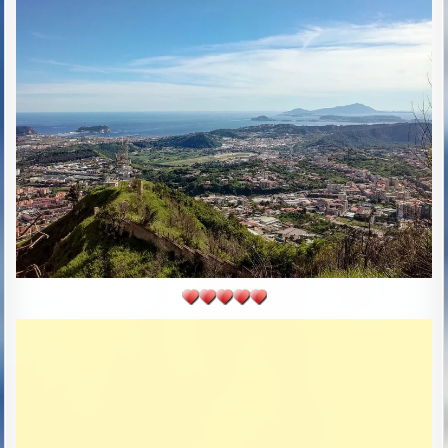
R
S
:
H
E
D
D
A
T
E
: