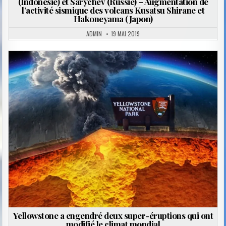
(Indonésie) et Sarychev (Russie) – Augmentation de
l’activité sismique des volcans Kusatsu Shirane et
Hakoneyama (Japon)
ADMIN
19 MAI 2019
Posted
in
Yellowstone a engendré deux super-éruptions qui ont
modifié le climat mondial