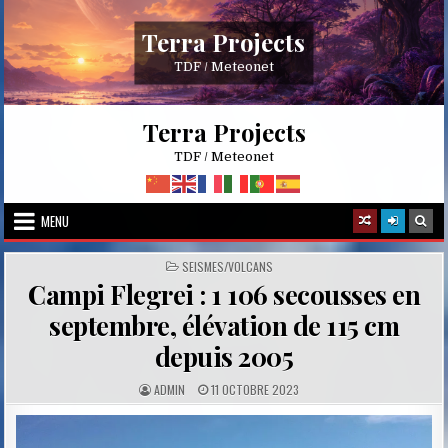
Skip
to
Terra Projects
content
TDF / Meteonet
Terra Projects
TDF / Meteonet
MENU
POSTED
SEISMES/VOLCANS
IN
Campi Flegrei : 1 106 secousses en
septembre, élévation de 115 cm
depuis 2005
A
P
ADMIN
11 OCTOBRE 2023
U
U
T
B
H
L
O
I