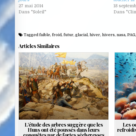
27 mai 2014
18 septemb
Dans "Soleil"
Dans "Cli
Tagged
faible
,
froid
,
futur
,
glacial
,
hiver
,
hivers
,
nasa
,
PAG
Articles Similaires
Posted
in
L’étude des arbres suggère que les
Les o
Huns ont été poussés dans leurs
refroidi
conquêtes par de fortes sécheresses