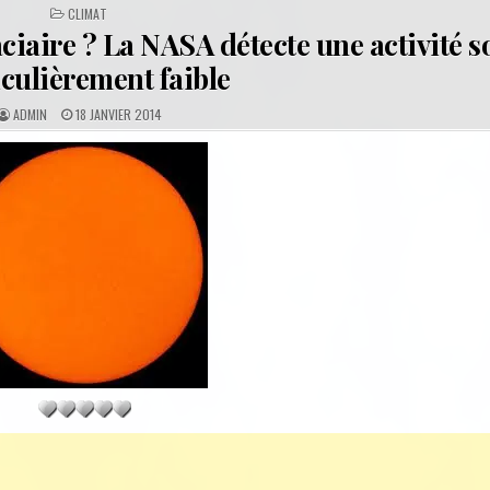
POSTED
CLIMAT
IN
ciaire ? La NASA détecte une activité s
iculièrement faible
A
P
ADMIN
18 JANVIER 2014
U
U
T
B
H
L
O
I
R
S
:
H
E
D
D
A
T
E
: