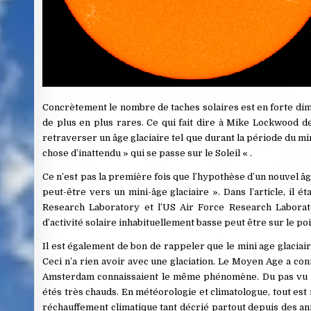
Concrètement le nombre de taches solaires est en forte dim
de plus en plus rares. Ce qui fait dire à Mike Lockwood de 
retraverser un âge glaciaire tel que durant la période du mi
chose d’inattendu » qui se passe sur le Soleil « .
Ce n’est pas la première fois que l’hypothèse d’un nouvel âge
peut-être vers un mini-âge glaciaire ». Dans l’article, il é
Research Laboratory et l’US Air Force Research Laborato
d’activité solaire inhabituellement basse peut être sur le p
Il est également de bon de rappeler que le mini age glaci
Ceci n’a rien avoir avec une glaciation. Le Moyen Age a conn
Amsterdam connaissaient le même phénomène. Du pas vu d
étés très chauds. En météorologie et climatologue, tout est re
réchauffement climatique tant décrié partout depuis des ann