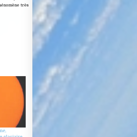
 phénomène très
me,
ge glaciaire