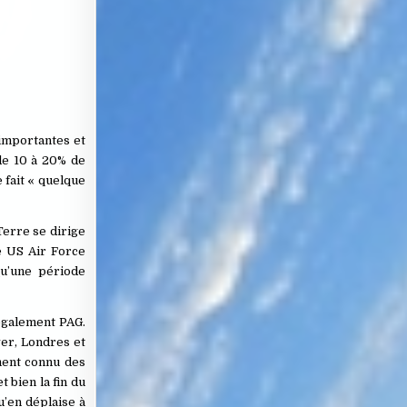
 importantes et
 de 10 à 20% de
 fait « quelque
Terre se dirige
de US Air Force
qu’une période
 également PAG.
ver, Londres et
ment connu des
t bien la fin du
u’en déplaise à