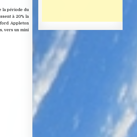
e la période du
issent à 20% la
rford Appleton
es, vers un mini