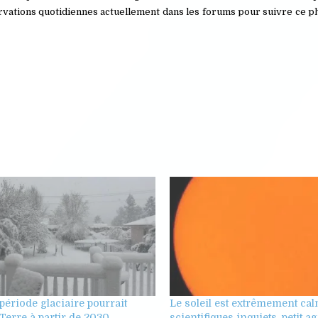
servations quotidiennes actuellement dans les forums pour suivre ce
ériode glaciaire pourrait
Le soleil est extrêmement cal
 Terre à partir de 2030
scientifiques inquiets, petit a