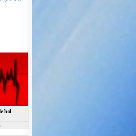
le bol
0