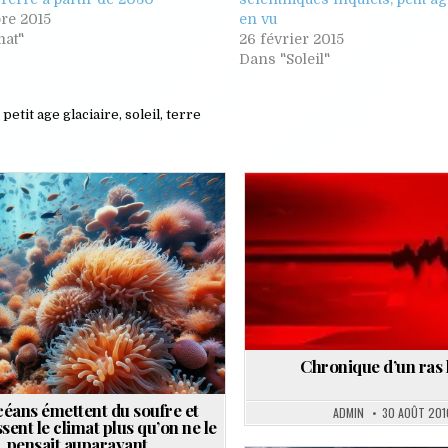
re 2015
en vu
mat"
26 février 2015
Dans "Soleil"
,
petit age glaciaire
,
soleil
,
terre
Posted
Posted
in
in
Chronique d’un ras 
céans émettent du soufre et
ADMIN
30 AOÛT 201
ssent le climat plus qu’on ne le
pensait auparavant