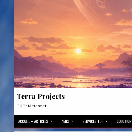
Skip
to
content
Terra Projects
TDF / Meteonet
ACCUEIL – ARTICLES
AMIS
SERVICES TDF
SOLUTION