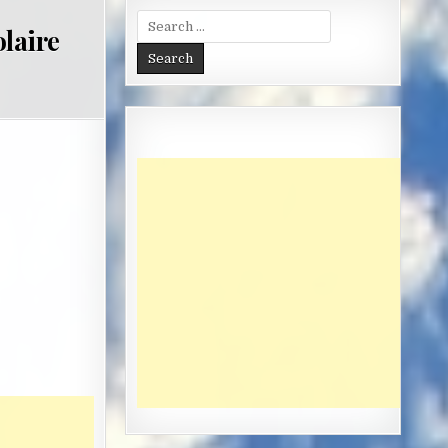
Search
olaire
for: