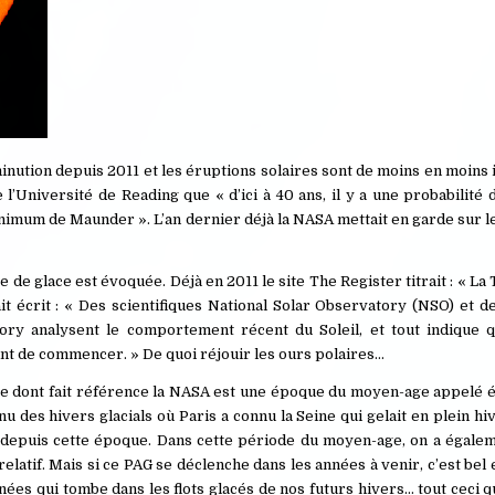
inution depuis 2011 et les éruptions solaires sont de moins en moins
l’Université de Reading que « d’ici à 40 ans, il y a une probabilité
nimum de Maunder ». L’an dernier déjà la NASA mettait en garde sur le
 de glace est évoquée. Déjà en 2011 le site The Register titrait : « La 
tait écrit : « Des scientifiques National Solar Observatory (NSO) et 
ry analysent le comportement récent du Soleil, et tout indique 
oint de commencer. » De quoi réjouir les ours polaires…
aire dont fait référence la NASA est une époque du moyen-age appelé
u des hivers glacials où Paris a connu la Seine qui gelait en plein hi
epuis cette époque. Dans cette période du moyen-age, on a égale
latif. Mais si ce PAG se déclenche dans les années à venir, c’est bel e
ées qui tombe dans les flots glacés de nos futurs hivers… tout ceci q