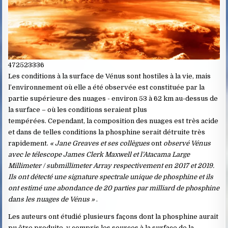
472523336
Les conditions à la surface de Vénus sont hostiles à la vie, mais
l’environnement où elle a été observée est constituée par la
partie supérieure des nuages ​​- environ 53 à 62 km au-dessus de
la surface – où les conditions seraient plus
tempérées. Cependant, la composition des nuages ​​est très acide
et dans de telles conditions la phosphine serait détruite très
rapidement.
« Jane Greaves et ses collègues
ont
observé Vénus
avec le télescope James Clerk Maxwell et l’Atacama Large
Millimeter / submillimeter Array respectivement en 2017 et 2019.
Ils ont détecté une signature spectrale unique de phosphine et ils
ont estimé une abondance de 20 parties par milliard de phosphine
dans les nuages ​​de Vénus »
.
Les auteurs ont étudié plusieurs façons dont la phosphine aurait
pu être produite, y compris les sources à la surface de la