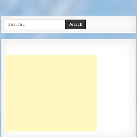
Search
for: