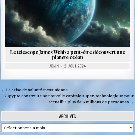
Le télescope James Webb a peut-être découvert une
planète océan
ADMIN
21 AOÛT 2024
Navigation
← La crise de salinité messinienne
de
L’Égypte construit une nouvelle capitale super-technologique pour
accueillir plus de 6 millions de personnes →
l’article
ARCHIVES
Archives