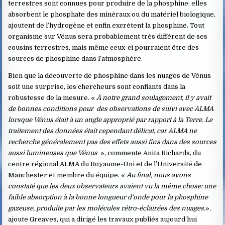
terrestres sont connues pour produire de la phosphine: elles
absorbent le phosphate des minéraux ou du matériel biologique,
ajoutent de l’hydrogène et enfin excrètent la phosphine. Tout
organisme sur Vénus sera probablement très différent de ses
cousins ​​terrestres, mais même ceux-ci pourraient être des
sources de phosphine dans l’atmosphère.
Bien que la découverte de phosphine dans les nuages ​​de Vénus
soit une surprise, les chercheurs sont confiants dans la
robustesse de la mesure. «
À notre grand soulagement, il y avait
de bonnes conditions pour des observations de suivi avec ALMA
lorsque Vénus était à un angle approprié par rapport à la Terre. Le
traitement des données était cependant délicat, car ALMA ne
recherche généralement pas des effets aussi fins dans des sources
aussi lumineuses que Vénus
», commente Anita Richards, du
centre régional ALMA du Royaume-Uni et de l’Université de
Manchester et membre du équipe. «
Au final, nous avons
constaté que les deux observateurs avaient vu la même chose: une
faible absorption à la bonne longueur d’onde pour la phosphine
gazeuse, produite par les molécules rétro-éclairées des nuages.
»,
ajoute Greaves, qui a dirigé les travaux publiés aujourd’hui