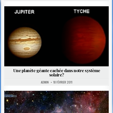
Posted
in
Une planète géante cachée dans notre système
solaire?
ADMIN
18 FÉVRIER 2011
Posted
in