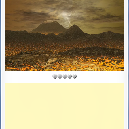
D
D
A
T
E
: