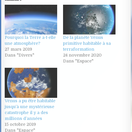
Pourquoi la Terre a-t-elle
De la planète Vénus
une atmosphère?
primitive habitable à sa
27 mars 2019
terraformation
Dans "Divers"
24 novembre 2020
Dans "Espace"
Vénus a pu être habitable
jusqu’à une mystérieuse
catastrophe il y a des
millions d’années
15 octobre 2019
Dans "Espace"