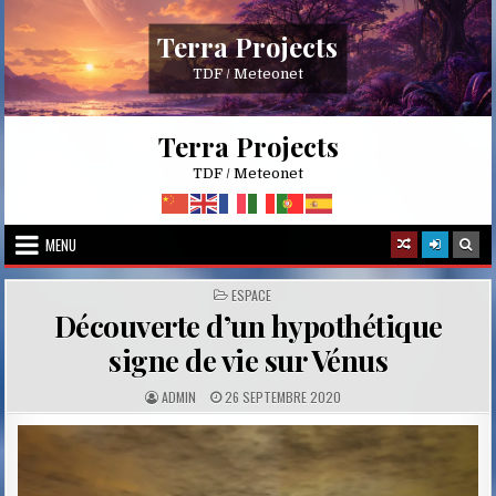
Skip
to
Terra Projects
content
TDF / Meteonet
Terra Projects
TDF / Meteonet
MENU
POSTED
ESPACE
IN
Découverte d’un hypothétique
signe de vie sur Vénus
A
P
ADMIN
26 SEPTEMBRE 2020
U
U
T
B
H
L
O
I
R
S
:
H
E