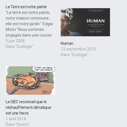
La Terre est notre patrie
"La terre est notre patrie,
notre maison commune ;
elle est notre jardin " Edgar
Morin "Nous sommes
engagés dans une course
de vitesse entre
5 juin 2006
Human
l'avènement des
Dans "Ecologie"
13 septembre 2015
catastrophes annoncées et
Dans "Ecologie"
les changements
nécessaires pour y faire
face " Serge Latouche Un
homme et un enfant
parcourent la terre, voyage
géographique…
Le GIEC reconnait que le
réchauffement climatique
est une farce
1 avril 2018
Dans "Divers"