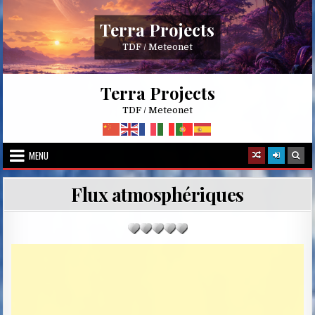
Skip
to
Terra Projects
content
TDF / Meteonet
Terra Projects
TDF / Meteonet
MENU
Flux atmosphériques