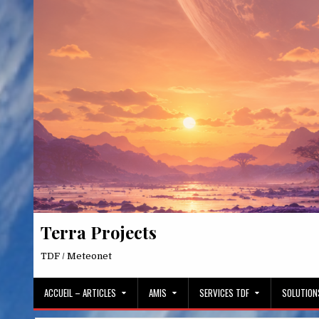
Skip
to
content
Terra Projects
TDF / Meteonet
ACCUEIL – ARTICLES
AMIS
SERVICES TDF
SOLUTION