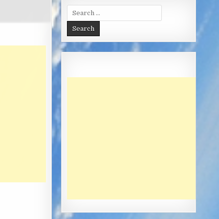
Search
for: