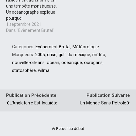
rapidement transformé en
une tempête monstrueuse.
Un océanographe explique
pourquoi
1 septembre 2021
Dans "Evènement Brutal"
Catégories:
Evènement Brutal
,
Météorologie
Marqueurs:
2005
,
crise
,
gulf du mexique
,
météo
,
nouvelle-orléans
,
ocean
,
océanique
,
ouragans
,
statosphère
,
wilma
Publication Précédente
Publication Suivante
L'Angleterre Est Inquiète
Un Monde Sans Pétrole
Retour au début