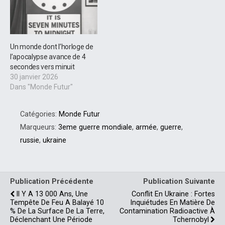
Un monde dont l’horloge de
l’apocalypse avance de 4
secondes vers minuit
30 janvier 2026
Dans "Monde Futur"
Catégories:
Monde Futur
Marqueurs:
3eme guerre mondiale
,
armée
,
guerre
,
russie
,
ukraine
Publication Précédente
Publication Suivante
Il Y A 13 000 Ans, Une
Conflit En Ukraine : Fortes
Tempête De Feu A Balayé 10
Inquiétudes En Matière De
% De La Surface De La Terre,
Contamination Radioactive À
Déclenchant Une Période
Tchernobyl