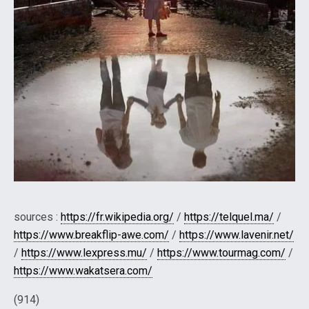
sources :
https://fr.wikipedia.org/
/
https://telquel.ma/
/
https://www.breakflip-awe.com/
/
https://www.lavenir.net/
/
https://www.lexpress.mu/
/
https://www.tourmag.com/
/
https://www.wakatsera.com/
(914)