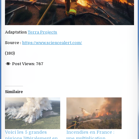
Adaptation
Terra Projects
Source :
https://www.sciencealert.com/
(180)
Post Views:
767
Similaire
Voici les 5 grandes
Incendies en France :
régions littéralement en
une multiplication