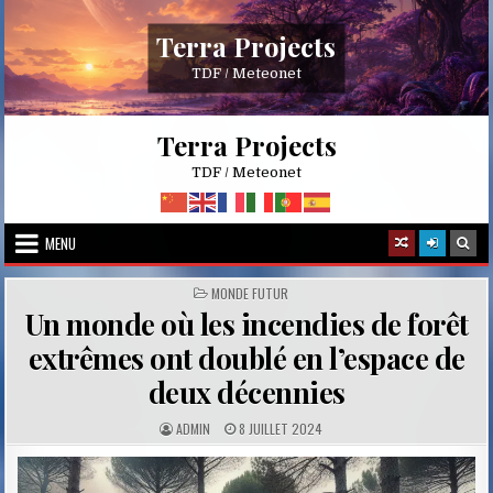
Skip
to
Terra Projects
content
TDF / Meteonet
Terra Projects
TDF / Meteonet
MENU
POSTED
MONDE FUTUR
IN
Un monde où les incendies de forêt
extrêmes ont doublé en l’espace de
deux décennies
A
P
ADMIN
8 JUILLET 2024
U
U
T
B
H
L
O
I