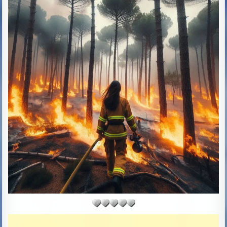
R
S
:
H
E
D
D
A
T
E
: