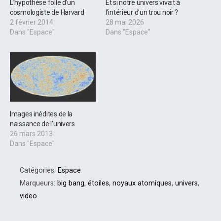
L’hypothèse folle d’un
Et si notre univers vivait à
cosmologiste de Harvard
l’intérieur d’un trou noir ?
2 février 2014
28 mai 2026
Dans "Espace"
Dans "Espace"
Images inédites de la
naissance de l’univers
26 mars 2013
Dans "Espace"
Catégories:
Espace
Marqueurs:
big bang
,
étoiles
,
noyaux atomiques
,
univers
,
video