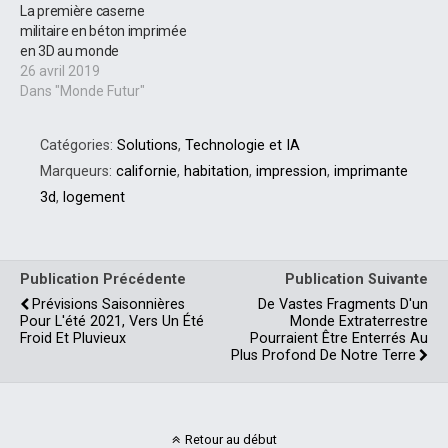
La première caserne
militaire en béton imprimée
en 3D au monde
26 avril 2019
Dans "Monde Futur"
Catégories:
Solutions
,
Technologie et IA
Marqueurs:
californie
,
habitation
,
impression
,
imprimante
3d
,
logement
Publication Précédente
Publication Suivante
Prévisions Saisonnières
De Vastes Fragments D'un
Pour L'été 2021, Vers Un Été
Monde Extraterrestre
Froid Et Pluvieux
Pourraient Être Enterrés Au
Plus Profond De Notre Terre
Retour au début