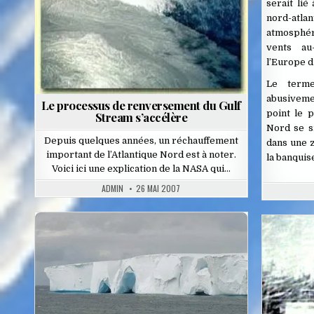
serait lié
nord-atla
atmosphér
vents au
l’Europe d
Le term
abusiveme
Le processus de renversement du Gulf
point le 
Stream s’accélère
Nord se si
Depuis quelques années, un réchauffement
dans une 
important de l’Atlantique Nord est à noter.
la banquis
Voici ici une explication de la NASA qui…
ADMIN
26 MAI 2007
Posted
Pos
in
in