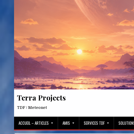
Skip
to
content
Terra Projects
TDF / Meteonet
ACCUEIL – ARTICLES
AMIS
SERVICES TDF
SOLUTION