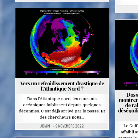
Posted
in
Vers un refroidissement drastique de
l’Atlantique Nord ?
Doss
Dans l’Atlantique nord, les courants
montrent
de ra
océaniques faiblissent depuis quelques
déséquil
décennies. C’est déjà arrivé par le passé. Et
des chercheurs nous…
ADMIN
6 NOVEMBRE 2022
Le Gul
affaibli