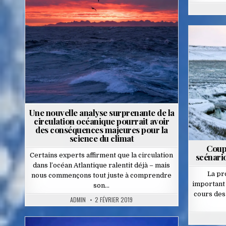
Posted
in
Une nouvelle analyse surprenante de la
circulation océanique pourrait avoir
des conséquences majeures pour la
science du climat
Coup 
Certains experts affirment que la circulation
scénario
dans l’océan Atlantique ralentit déjà – mais
La pr
nous commençons tout juste à comprendre
important 
son…
cours des
ADMIN
2 FÉVRIER 2019