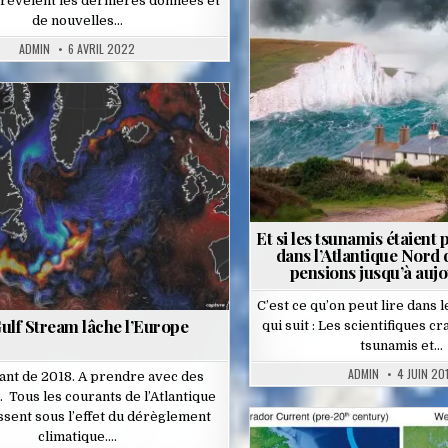
révèlent les dernières données et
de nouvelles…
Posted
ADMIN
6 AVRIL 2022
in
Posted
in
Et si les tsunamis étaient 
dans l’Atlantique Nord 
pensions jusqu’à aujo
C’est ce qu’on peut lire dans 
ulf Stream lâche l’Europe
qui suit : Les scientifiques c
tsunamis et…
ADMIN
4 JUIN 20
tant de 2018. A prendre avec des
. Tous les courants de l’Atlantique
issent sous l’effet du dérèglement
climatique….