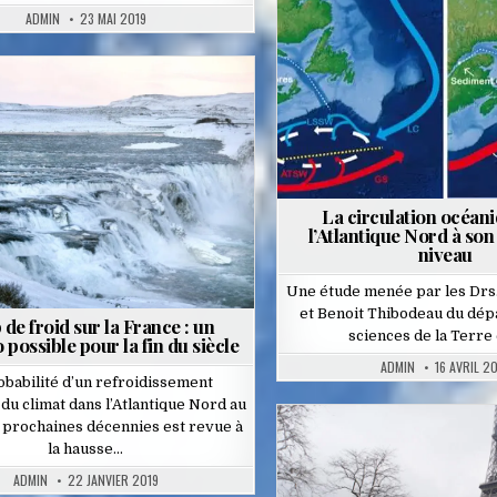
Posted
ADMIN
23 MAI 2019
in
Posted
in
La circulation océan
l’Atlantique Nord à son 
niveau
Une étude menée par les Drs.
et Benoit Thibodeau du dé
de froid sur la France : un
sciences de la Terre
 possible pour la fin du siècle
ADMIN
16 AVRIL 2
obabilité d’un refroidissement
du climat dans l’Atlantique Nord au
 prochaines décennies est revue à
la hausse…
Posted
ADMIN
22 JANVIER 2019
in