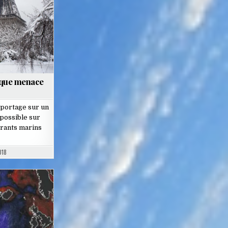
ique menace
portage sur un
 possible sur
urants marins
018