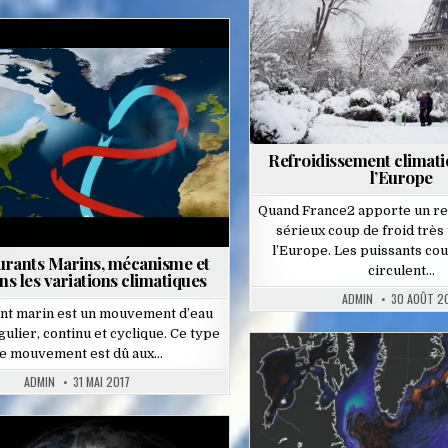
Posted
in
Refroidissement climat
l’Europe
Quand France2 apporte un re
sérieux coup de froid très
l’Europe. Les puissants co
urants Marins, mécanisme et
circulent…
ns les variations climatiques
ADMIN
30 AOÛT 2
nt marin est un mouvement d’eau
ulier, continu et cyclique. Ce type
e mouvement est dû aux…
ADMIN
31 MAI 2017
Posted
in