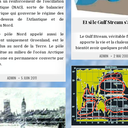
 à un renforcement de l’oscillation
ntique (NAO), sorte de balancier
ique qui gouverne le régime des
-dessus de l’Atlantique et de
Et si le Gulf Stream s’
u Nord.
e pôle Nord appelé aussi le
Le Gulf Stream, véritable 
nt uniquement Groenland, est le
apporte la vie et la chaleur
plus au nord de la Terre. Le pôle
bientôt avoir quelques prob
tue au milieu de l’océan Arctique
ADMIN
2 MAI 20
zone en permanence couverte par
e.
ADMIN
5 JUIN 2011
Posted
in
ted