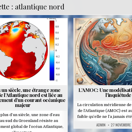
tte :
atlantique nord
Posted
Posted
in
in
 un siècle, une étrange zone
L’AMOC: Une modélisati
e l’Atlantique nord est liée au
l’inquiétude
sement d’un courant océanique
majeur
La circulation méridienne d
de l’Atlantique (AMOC) est a
plus d’un siècle, une zone d’eau
faible qu’elle ne l’a jamais é
 au sud du Groenland résiste au
ADMIN
27 NOVEMBRE
ment global de l’océan Atlantique,