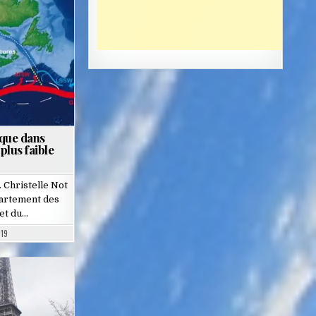
ique dans
plus faible
 Christelle Not
partement des
 et du…
019