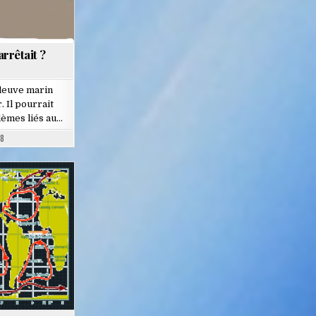
arrêtait ?
fleuve marin
. Il pourrait
lèmes liés au…
08