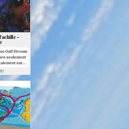
’achille –
e
 au Gulf Stream
 non seulement
également sur…
017