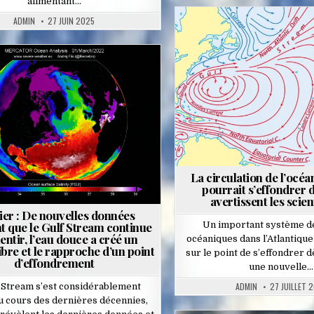
alimentant…
ADMIN
27 JUIN 2025
Posted
in
Posted
in
La circulation de l’océa
pourrait s’effondrer d
avertissent les scien
ier : De nouvelles données
 que le Gulf Stream continue
Un important système d
lentir, l’eau douce a créé un
océaniques dans l’Atlantique
ibre et le rapproche d’un point
sur le point de s’effondrer 
d’effondrement
une nouvelle…
ADMIN
27 JUILLET 
f Stream s’est considérablement
 au cours des dernières décennies,