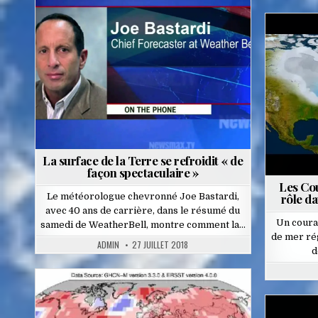
Posted
in
La surface de la Terre se refroidit « de
façon spectaculaire »
Les Co
Le météorologue chevronné Joe Bastardi,
rôle da
avec 40 ans de carrière, dans le résumé du
Un coura
samedi de WeatherBell, montre comment la…
de mer rég
ADMIN
27 JUILLET 2018
d
Posted
in