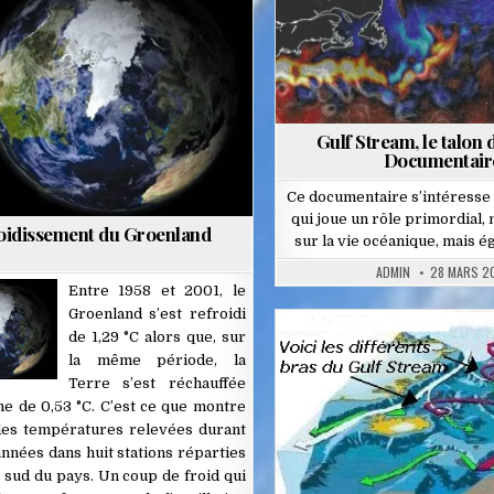
Posted
in
Gulf Stream, le talon d
Documentair
Ce documentaire s’intéresse
qui joue un rôle primordial,
oidissement du Groenland
sur la vie océanique, mais 
ADMIN
28 MARS 2
Entre 1958 et 2001, le
Groenland s’est refroidi
de 1,29 °C alors que, sur
la même période, la
Posted
Terre s’est réchauffée
in
e de 0,53 °C. C’est ce que montre
 des températures relevées durant
nnées dans huit stations réparties
e sud du pays. Un coup de froid qui