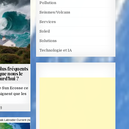
Pollution
Seismes/Volcans
Services
Soleil
Solutions
Technologie et IA
plus fréquents
que nous le
urd’hui ?
le Sun Ecosse ce
raignent que les
19