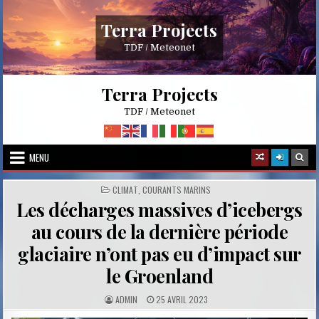
Skip
to
Terra Projects
content
TDF / Meteonet
Terra Projects
TDF / Meteonet
MENU
POSTED
CLIMAT
,
COURANTS MARINS
IN
Les décharges massives d’icebergs
au cours de la dernière période
glaciaire n’ont pas eu d’impact sur
le Groenland
A
P
ADMIN
25 AVRIL 2023
U
U
T
B