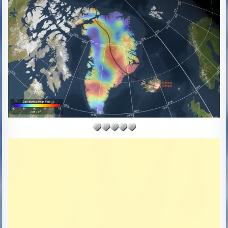
H
L
O
I
R
S
:
H
E
D
D
A
T
E
: