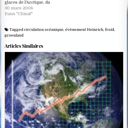
glaces de l'Arctique, du
Groenland et de
30 mars 2006
l'Antarctique.
Dans "Climat"
L'accélération dépasse
tous les scénarios
Tagged
circulation océanique
,
évènement Heinrich
,
froid
,
envisagés et
groenland
dernièrement on parle
d'une élévation des
Articles Similaires
océans de plusieurs
mêtres d'ici 2100. Mais
tout ceci n'est…
Posted
in