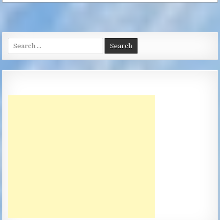
Search
for: