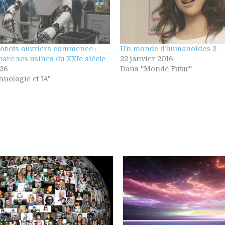
robots ouvriers commence :
Un monde d’humanoïdes 2
are ses usines du XXIe siècle
22 janvier 2016
026
Dans "Monde Futur"
nologie et IA"
Posted
Posted
in
in