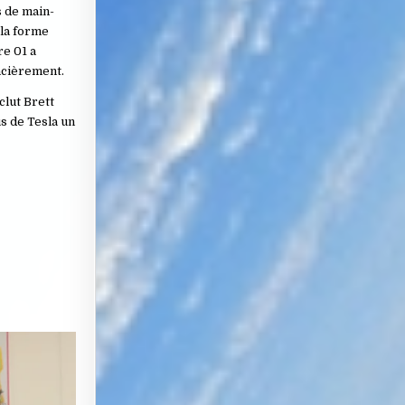
s de main-
 la forme
re 01 a
ncièrement.
clut Brett
s de Tesla un