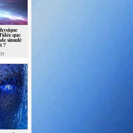
physique
l’idée que
nde simulé
t ?
023