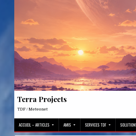
Skip
to
content
Terra Projects
TDF / Meteonet
ACCUEIL – ARTICLES
AMIS
SERVICES TDF
SOLUTION