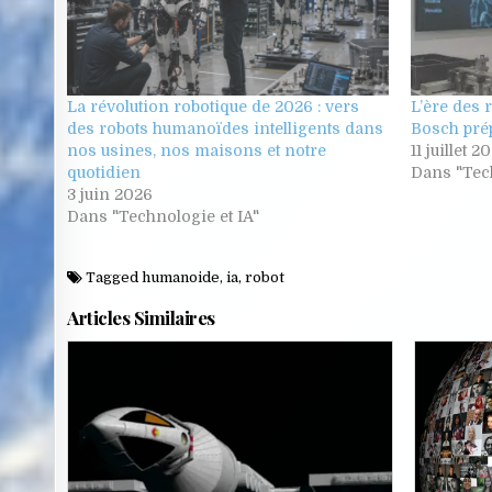
La révolution robotique de 2026 : vers
L’ère des 
des robots humanoïdes intelligents dans
Bosch prép
nos usines, nos maisons et notre
11 juillet 2
quotidien
Dans "Tech
3 juin 2026
Dans "Technologie et IA"
Tagged
humanoide
,
ia
,
robot
Articles Similaires
Posted
in