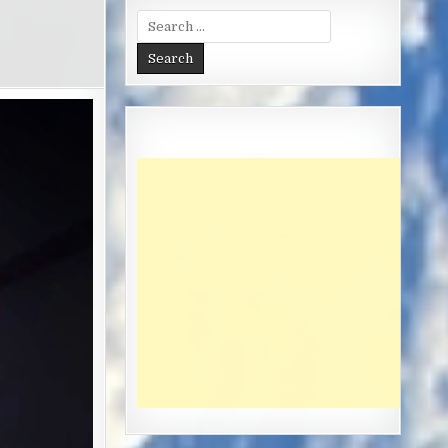
Search
for: