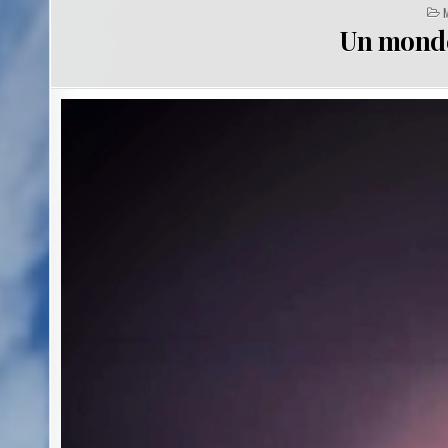
I
Un monde