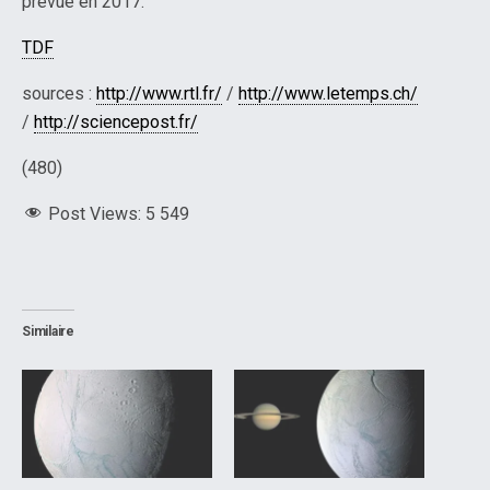
prévue en 2017.
TDF
sources :
http://www.rtl.fr/
/
http://www.letemps.ch/
/
http://sciencepost.fr/
(480)
Post Views:
5 549
Similaire