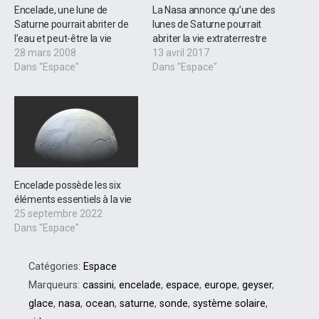
Encelade, une lune de
La Nasa annonce qu’une des
Saturne pourrait abriter de
lunes de Saturne pourrait
l’eau et peut-être la vie
abriter la vie extraterrestre
28 mars 2008
13 avril 2017
Dans "Espace"
Dans "Espace"
Encelade possède les six
éléments essentiels à la vie
25 septembre 2022
Dans "Espace"
Catégories:
Espace
Marqueurs:
cassini
,
encelade
,
espace
,
europe
,
geyser
,
glace
,
nasa
,
ocean
,
saturne
,
sonde
,
système solaire
,