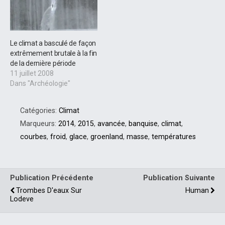
Le climat a basculé de façon
extrêmement brutale à la fin
de la dernière période
11 juillet 2008
Dans "Archéologie"
Catégories:
Climat
Marqueurs:
2014
,
2015
,
avancée
,
banquise
,
climat
,
courbes
,
froid
,
glace
,
groenland
,
masse
,
températures
Publication Précédente
Publication Suivante
Trombes D'eaux Sur
Human
Lodeve