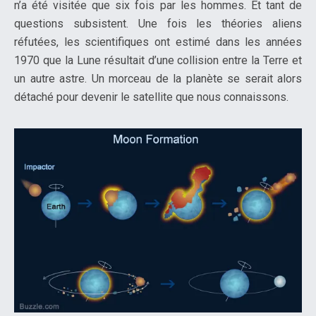
n’a été visitée que six fois par les hommes. Et tant de
questions subsistent. Une fois les théories aliens
réfutées, les scientifiques ont estimé dans les années
1970 que la Lune résultait d’une collision entre la Terre et
un autre astre. Un morceau de la planète se serait alors
détaché pour devenir le satellite que nous connaissons.