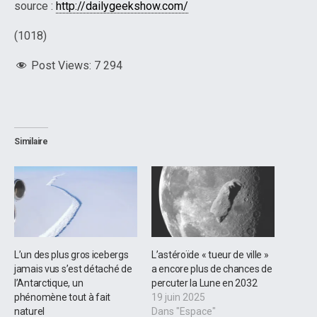
source :
http://dailygeekshow.com/
(1018)
Post Views:
7 294
Similaire
L’un des plus gros icebergs
L’astéroïde « tueur de ville »
jamais vus s’est détaché de
a encore plus de chances de
l’Antarctique, un
percuter la Lune en 2032
phénomène tout à fait
19 juin 2025
naturel
Dans "Espace"