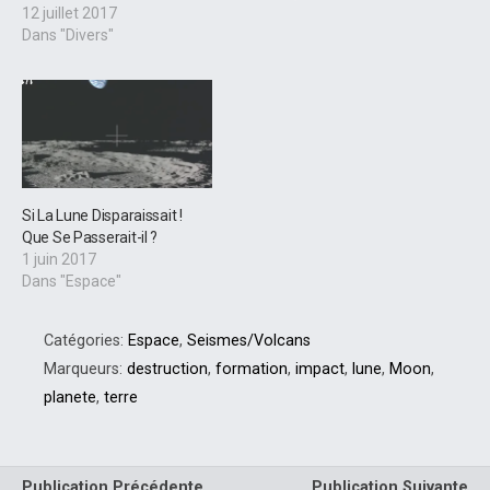
12 juillet 2017
Dans "Divers"
Si La Lune Disparaissait !
Que Se Passerait-il ?
1 juin 2017
Dans "Espace"
Catégories:
Espace
,
Seismes/Volcans
Marqueurs:
destruction
,
formation
,
impact
,
lune
,
Moon
,
planete
,
terre
Publication Précédente
Publication Suivante