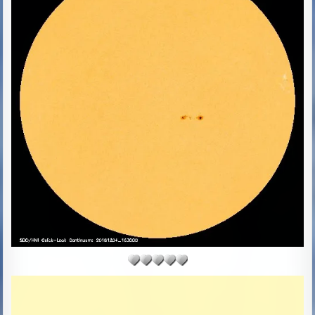
D
D
A
T
E
: