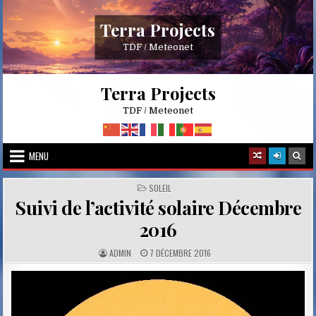
Skip
to
Terra Projects
content
TDF / Meteonet
Terra Projects
TDF / Meteonet
MENU
POSTED
SOLEIL
IN
Suivi de l’activité solaire Décembre
2016
A
P
ADMIN
7 DÉCEMBRE 2016
U
U
T
B
H
L
O
I
R
S
:
H
E