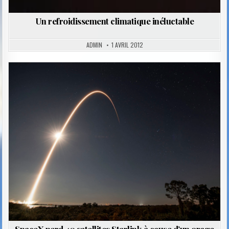
Un refroidissement climatique inéluctable
ADMIN
1 AVRIL 2012
Posted
in
SpaceX perd 40 satellites Starlink à cause d’un orage