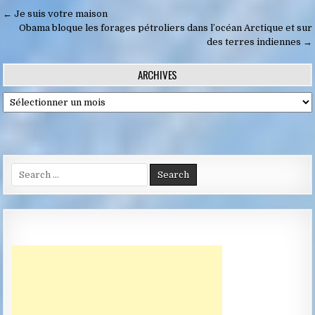
Navigation
← Je suis votre maison
de
Obama bloque les forages pétroliers dans l’océan Arctique et sur
des terres indiennes →
l’article
ARCHIVES
Archives
Search
for: