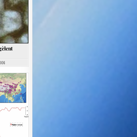
gèlent
006