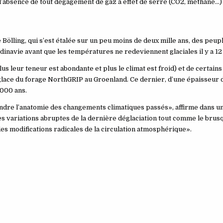
n l’absence de tout dégagement de gaz à effet de serre (CO2, méthane…)
ölling, qui s’est étalée sur un peu moins de deux mille ans, des peupl
dinavie avant que les températures ne redeviennent glaciales il y a 12
lus leur teneur est abondante et plus le climat est froid) et de certain
glace du forage NorthGRIP au Groenland. Ce dernier, d’une épaisseur 
 000 ans.
dre l’anatomie des changements climatiques passés», affirme dans 
es variations abruptes de la dernière déglaciation tout comme le brusq
 des modifications radicales de la circulation atmosphérique».