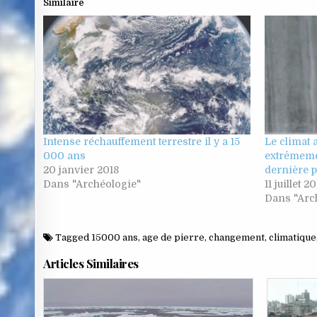
Similaire
Intense réchauffement terrestre il y a 15
Le climat 
000 ans
extrêmemen
20 janvier 2018
dernière 
Dans "Archéologie"
11 juillet 2
Dans "Arc
Tagged
15000 ans
,
age de pierre
,
changement
,
climatique
Articles Similaires
Posted
Po