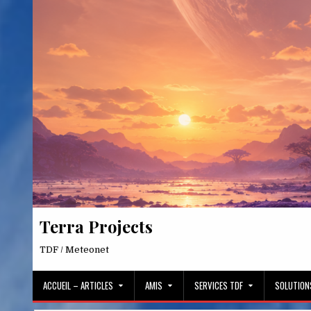
Skip
to
content
Terra Projects
TDF / Meteonet
ACCUEIL – ARTICLES
AMIS
SERVICES TDF
SOLUTION