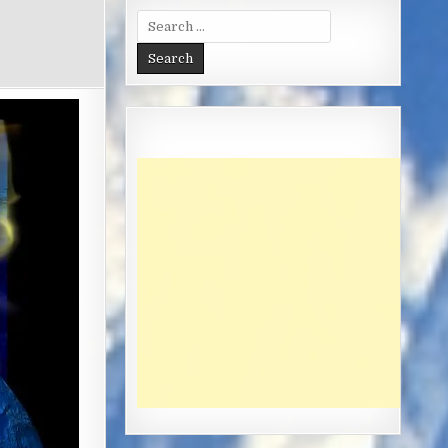
Search
for: