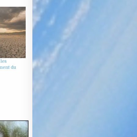
 les
ement du