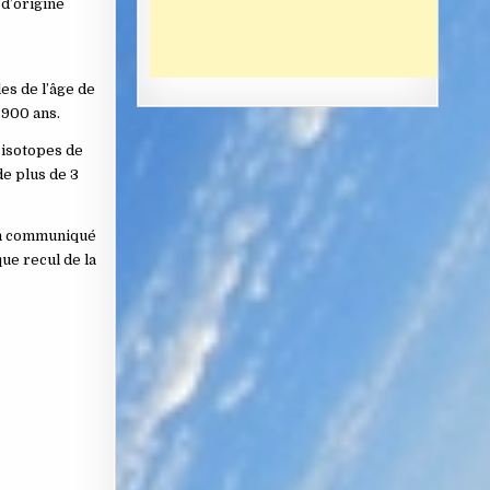
 d’origine
es de l’âge de
 900 ans.
s isotopes de
de plus de 3
un communiqué
ue recul de la