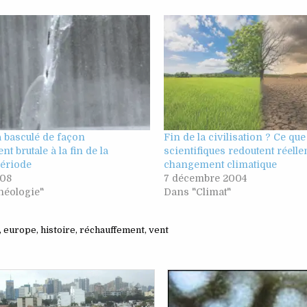
a basculé de façon
Fin de la civilisation ? Ce que
t brutale à la fin de la
scientifiques redoutent réell
période
changement climatique
008
7 décembre 2004
héologie"
Dans "Climat"
,
europe
,
histoire
,
réchauffement
,
vent
sted
Posted