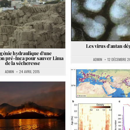
in
Les virus d’antan dé
génie hydraulique d’une
tion pré-Inca pour sauver Lima
ADMIN
12 DÉCEMBRE 2
de la sécheresse
ADMIN
24 AVRIL 2015
Posted
in
Posted
in