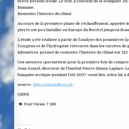
brève période froide. Le tout, il convient de le souligner, e
humaine.
Remonter l’histoire du climat
Au cours de la première phase de réchauffement, appelée le B
pierre ont pu s’installer en Europe du Nord et jusqu’en Scan
L’étude a été réalisée à partir de l’analyse des poussières (p
l’oxygène et de l’hydrogène retrouvés dans les carottes de 
kilomètres, permet de remonter l’histoire du climat sur 125
Ces mesures «permettent pour la première fois de compren
Jean Jouzel, directeur de l’Institut Pierre-Simon-Laplace. L
banquise arctique pendant l’été 2007 «sont liés, selon lui, à
source :
http://www.lefigaro.fr/
(1890)
Post Views:
7 188