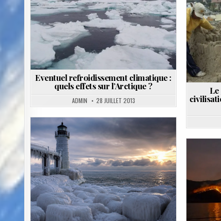
in
in
Eventuel refroidissement climatique :
quels effets sur l’Arctique ?
Le 
civilisa
ADMIN
28 JUILLET 2013
Posted
in