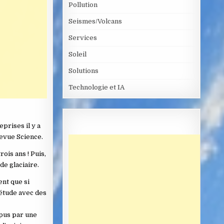
Pollution
Seismes/Volcans
Services
Soleil
Solutions
Technologie et IA
prises il y a
evue Science.
ois ans ! Puis,
de glaciaire.
nt que si
’étude avec des
mpus par une