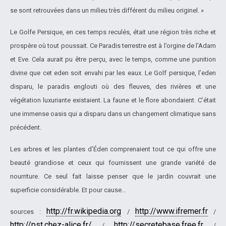
se sont retrouvées dans un milieu très différent du milieu originel. »
Le Golfe Persique, en ces temps reculés, était une région très riche et
prospère où tout poussait. Ce Paradis terrestre est à l’orgine de l’Adam
et Eve. Cela aurait pu être perçu, avec le temps, comme une punition
divine que cet eden soit envahi par les eaux. Le Golf persique, l’eden
disparu, le paradis englouti où des fleuves, des rivières et une
végétation luxuriante existaient. La faune et le flore abondaient. C’était
une immense oasis qui a disparu dans un changement climatique sans
précédent.
Les arbres et les plantes d’Éden comprenaient tout ce qui offre une
beauté grandiose et ceux qui fournissent une grande variété de
nourriture. Ce seul fait laisse penser que le jardin couvrait une
superficie considérable. Et pour cause…
http://fr.wikipedia.org
http://www.ifremer.fr
sources :
/
/
http://pst.chez-alice.fr/
http://secretebase.free.fr
/
/