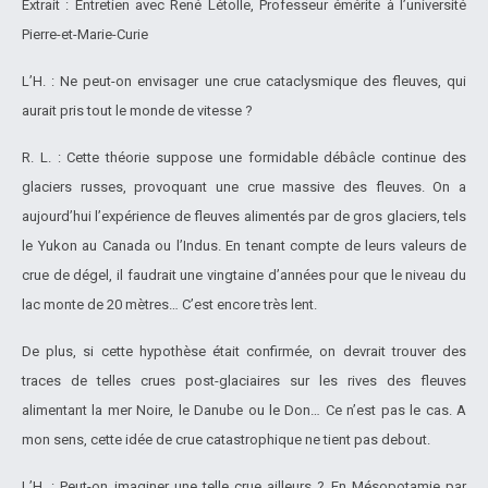
Extrait : Entretien avec René Létolle, Professeur émérite à l’université
Pierre-et-Marie-Curie
L’H. : Ne peut-on envisager une crue cataclysmique des fleuves, qui
aurait pris tout le monde de vitesse ?
R. L. : Cette théorie suppose une formidable débâcle continue des
glaciers russes, provoquant une crue massive des fleuves. On a
aujourd’hui l’expérience de fleuves alimentés par de gros glaciers, tels
le Yukon au Canada ou l’Indus. En tenant compte de leurs valeurs de
crue de dégel, il faudrait une vingtaine d’années pour que le niveau du
lac monte de 20 mètres… C’est encore très lent.
De plus, si cette hypothèse était confirmée, on devrait trouver des
traces de telles crues post-glaciaires sur les rives des fleuves
alimentant la mer Noire, le Danube ou le Don… Ce n’est pas le cas. A
mon sens, cette idée de crue catastrophique ne tient pas debout.
L’H. : Peut-on imaginer une telle crue ailleurs ? En Mésopotamie par