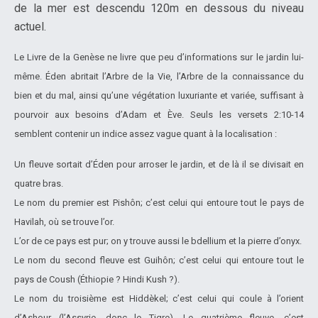
de la mer est descendu 120m en dessous du niveau
actuel.
Le Livre de la Genèse ne livre que peu d’informations sur le jardin lui-
même. Éden abritait l’Arbre de la Vie, l’Arbre de la connaissance du
bien et du mal, ainsi qu’une végétation luxuriante et variée, suffisant à
pourvoir aux besoins d’Adam et Ève. Seuls les versets 2:10-14
semblent contenir un indice assez vague quant à la localisation :
Un fleuve sortait d’Éden pour arroser le jardin, et de là il se divisait en
quatre bras.
Le nom du premier est Pishôn; c’est celui qui entoure tout le pays de
Havilah, où se trouve l’or.
L’or de ce pays est pur; on y trouve aussi le bdellium et la pierre d’onyx.
Le nom du second fleuve est Guihôn; c’est celui qui entoure tout le
pays de Coush (Éthiopie ? Hindi Kush ?).
Le nom du troisième est Hiddèkel; c’est celui qui coule à l’orient
d’Ashour (l’Assyrie, donc le Tigre). Le quatrième fleuve, c’est