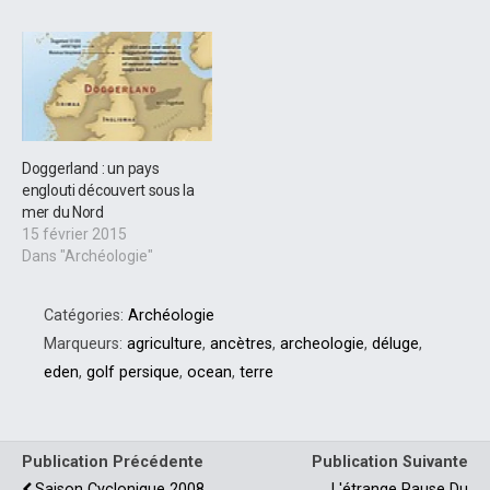
Doggerland : un pays
englouti découvert sous la
mer du Nord
15 février 2015
Dans "Archéologie"
Catégories:
Archéologie
Marqueurs:
agriculture
,
ancètres
,
archeologie
,
déluge
,
eden
,
golf persique
,
ocean
,
terre
Publication Précédente
Publication Suivante
Saison Cyclonique 2008
L'étrange Pause Du