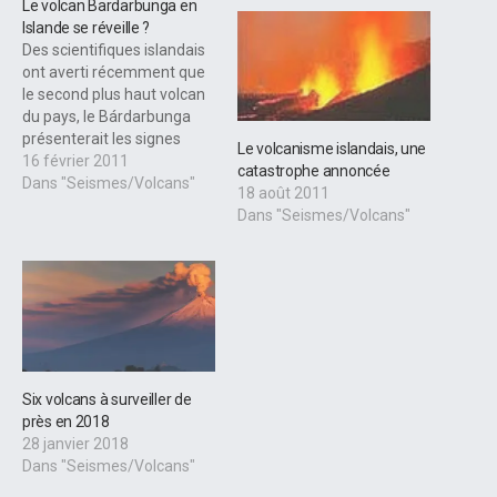
Le volcan Bardarbunga en
Islande se réveille ?
Des scientifiques islandais
ont averti récemment que
le second plus haut volcan
du pays, le Bárdarbunga
présenterait les signes
Le volcanisme islandais, une
avant-coureurs d'une
16 février 2011
catastrophe annoncée
future éruption et les
Dans "Seismes/Volcans"
18 août 2011
nuages de cendres qu'il
Dans "Seismes/Volcans"
provoquerait alors seraient
plus graves qu'en 2010, a
rapporté 7 sur 7. Pall
Eirnarsson, professeur de
géophysique à l'université
d'Islande, a…
Six volcans à surveiller de
près en 2018
28 janvier 2018
Dans "Seismes/Volcans"