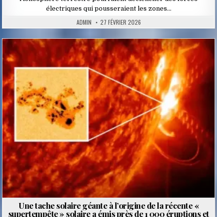
électriques qui pousseraient les zones…
ADMIN
27 FÉVRIER 2026
Posted
in
Une tache solaire géante à l’origine de la récente «
supertempête » solaire a émis près de 1 000 éruptions et