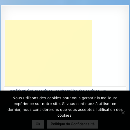
Confidentialité et cookies : ce site utilise des cookies. En
continuant à utiliser ce site Web, vous acceptez leur utilisation.
Nous utilisons des cookies pour vous garantir la meilleure
expérience sur notre site. Si vous continuez à utiliser ce
Pour en savoir plus, notamment sur la façon de contrôler les
dernier, nous considérerons que vous acceptez l'utilisation des
cookies, consultez :
Politique relative aux cookies
cookies.
Ok
Politique de Confidentialité
Terra Projects Anciennement La Terre du Futur - Copyright ©
2003-2026 - Site sans but lucratif