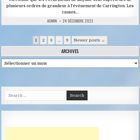
plusieurs ordres de grandeur à l’événement de Carrington. Les
causes…
ADMIN
24 DÉCEMBRE 2023
Pagination
1
2
3
…
9
Newer posts →
des
ARCHIVES
publications
Archives
Search
for: