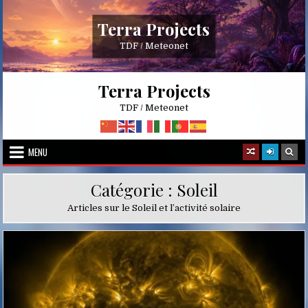
Skip
to
Terra Projects
content
TDF / Meteonet
Terra Projects
TDF / Meteonet
MENU
Catégorie :
Soleil
Articles sur le Soleil et l’activité solaire
Posted
in